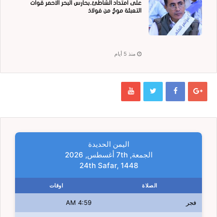
على امتداد الشاطئ..بحارس البحر الاحمر قوات
التعبئة موجٌ من فولاذ
منذ 5 أيام
اليمن الحديدة
الجمعة, 7th أغسطس, 2026
24th Safar, 1448
الصلاة
اوقات
فجر
4:59 AM