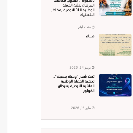
باختيارك”.. صندوق مكافحة
السرطان يدشن الحملة
الوطنية الـ11 للتوعية بمخاطر
البلاستيك
منذ 7 أيام
هــــام
يونيو 24, 2026
تحت شعار “وعيك يحميك”..
تدشين الحملة الوطنية
العاشرة للتوعية بسرطان
القولون
مايو 16, 2026