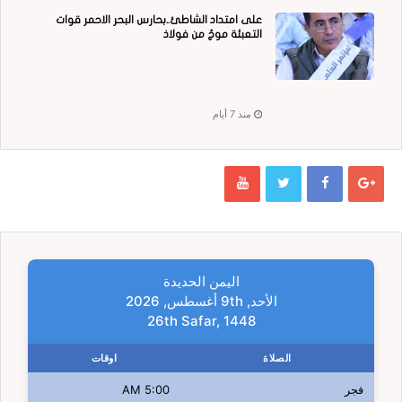
على امتداد الشاطئ..بحارس البحر الاحمر قوات
التعبئة موجٌ من فولاذ
منذ 7 أيام
اليمن الحديدة
الأحد, 9th أغسطس, 2026
26th Safar, 1448
الصلاة
اوقات
فجر
5:00 AM