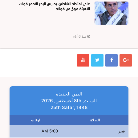
على امتداد الشاطئ..بحارس البحر الاحمر قوات
التعبئة موجٌ من فولاذ
منذ 6 أيام
اليمن الحديدة
السبت, 8th أغسطس, 2026
25th Safar, 1448
الصلاة
اوقات
فجر
5:00 AM