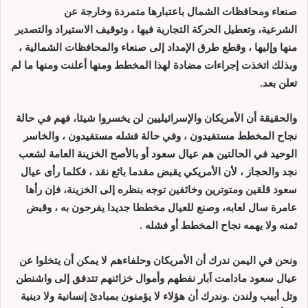
صنعاء ومحافظات الشمال باعتبارها متمردة وخارجة عن
الشرعية،
وتعطيل الحركة التجارية فيها ، وتوقيف الاستيراد والتصدير
منها وإليها ، وقطع طرق الإمداد إلى صنعاء والمحافظات الشمالية ،
وبذلك اتخذت إجراءات مضادة لهذا المخطط ومنها أعلنت ومنها ما لم
تعلن بعد.
والحقيقة أن الأمريكان والإسرائيليين لن يخسروا شيئا، فهم في حالة
نجاح المخطط مستفيدون ، وفي حالة فشله مستفيدون ، والخاسر
الوحيد في الحالتين هم عيال سعود أو بالأصح الخزينة العامة لشعب
نجد والحجاز ، لأن الأمريكي يقبض مقدما بائع نقد ، فكلما رأى عيال
سعود قلقين ومتوترين وخائفين توجه بنظره إلى الخزينة، فإن رأها
عامرة سال لعابه، وصنع للعيال مخططا جديدا يفرحون به ، وقبض
ثمنه ولا يهمه نجاح المخطط أو فشله .
ونحن في اليمن ندرك أن الأمريكان وحلفاءهم لا يمكن أن يتخلوا عن
عيال سعود مادامت اَبار نفطهم وأموال خزائنهم تتدفق إلى واشنطن
وتل أبيب ولندن .وندرك أن هؤلاء لا يؤمنون بمبادئ إنسانية ولا دينية