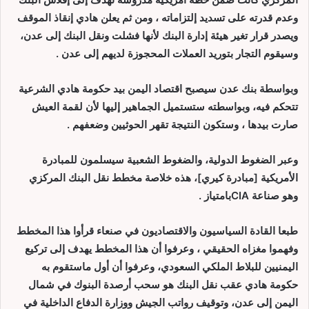
وعدم قدرته على تسديد إلتزاماته ، ومن ثم يعلن هادي إنقاذ الموقف
ويصدر قرار تغير هيئة إدارة البنك لأنها فشلت ونقل البنك إلى عدن،
وسيقوم التجار بتوريد العملات المحجوزة لديهم إلى عدن .
وبواسطة بنك عدن سيصبح اقتصاد اليمن بيد حكومة هادي الشرعية
تتحكم فيه، وبواسطته ستستميل الجماهير إليها لأن لقمة العيش
صارت بيدها ، وستكون النتيجة تقهر الحوثيين وضعفهم .
وعبر الضغوط الدولية، والضغوط الشعبية سيسلمون للمبادرة
الأمريكية [مبادرة كيري]،
هذه خلاصة مخطط نقل البنك المركزي
وهو صناعة CIAبامتياز .
طبعا القادة السياسيون والاقتصاديون في صنعاء قرأوا هذا المخطط
وفهموا مغزاه الحقيقي ، وعرفوا أن هذا المخطط يهدف إلى تركيع
اليمنيين للبلاط الملكي السعودي، وعرفوا أن أول ماستقوم به
حكومة هادي عقب نقل البنك هو سحب أرصدة البنوك في شمال
اليمن إلى عدن، وتوقيف رواتب الجيش ووزارة الدفاع الداخلية في