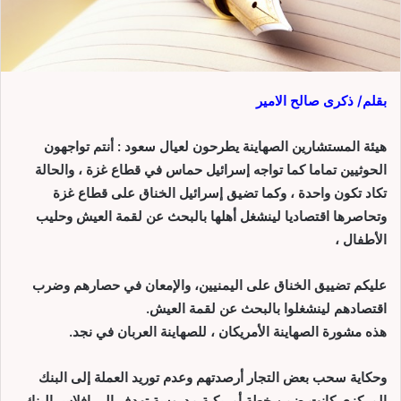
بقلم/ ذكرى صالح الامير
هيئة المستشارين الصهاينة يطرحون لعيال سعود : أنتم تواجهون
الحوثيين تماما كما تواجه إسرائيل حماس في قطاع غزة ، والحالة
تكاد تكون واحدة ، وكما تضيق إسرائيل الخناق على قطاع غزة
وتحاصرها اقتصاديا لينشغل أهلها بالبحث عن لقمة العيش وحليب
الأطفال ،
عليكم تضييق الخناق على اليمنيين، والإمعان في حصارهم وضرب
اقتصادهم لينشغلوا بالبحث عن لقمة العيش.
هذه مشورة الصهاينة الأمريكان ، للصهاينة العربان في نجد.
وحكاية سحب بعض التجار أرصدتهم وعدم توريد العملة إلى البنك
المركزي كانت ضمن خطة أمريكية مدروسة تهدف إلى إفلاس البنك