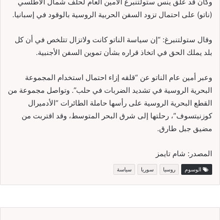
وكان قد علق ينس ستولتنبرغ الأمين العام لحلف شمال الأطلسي
(ناتو) على احتمال تزود السفن الحربية الروسية بالوقود في إسبانيا.
وقال ستولتنبرغ: “إن سياسة الناتو كانت ولاتزال تتلخص في أن كل
بلد يملك الحق في اتخاذ قراره بشأن تموين السفن الأجنبية.
وعبر أمين عام الناتو عن “قلقه إزاء احتمال استخدام المجموعة
البحرية الروسية في تشديد الضربات في حلب”. وتواصل مجموعة من
القطع البحرية الروسية على رأسها حاملة الطائرات “الأدميرال
كوزنيتسوف”، رحلتها إلى شرق البحر المتوسط، وقد اقتربت من
مضيق جبل طارق.
المصدر: شام تايمز
الوسوم
روسيا
سوريا
سياسة