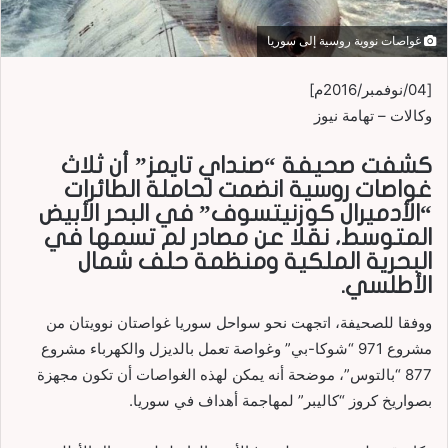
غواصات نووية روسية إلى سوريا
[04/نوفمبر/2016م]
وكالات – تهامة نيوز
كشفت صحيفة “صنداي تايمز” أن ثلاث
غواصات روسية انضمت لحاملة الطائرات
“الأدميرال كوزنيتسوف” في البحر الأبيض
المتوسط، نقلا عن مصادر لم تسمها في
البحرية الملكية ومنظمة حلف شمال
الأطلسي.
ووفقا للصحيفة، اتجهت نحو سواحل سوريا غواصتان نوويتان من
مشروع 971 “شوكا-بي” وغواصة تعمل بالديزل والكهرباء مشروع
877 “بالتوس”، موضحة أنه يمكن لهذه الغواصات أن تكون مجهزة
بصواريخ كروز “كاليبر” لمهاجمة أهداف في سوريا.