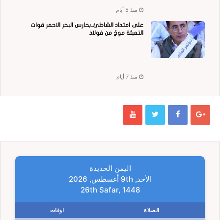
منذ 5 أيام
على امتداد الشاطئ..بحارس البحر الاحمر قوات
التعبئة موجٌ من فولاذ
منذ 7 أيام
اليمن الحديدة
الأحد, 9th أغسطس, 2026
26th Safar, 1448
الصلاة
اوقات