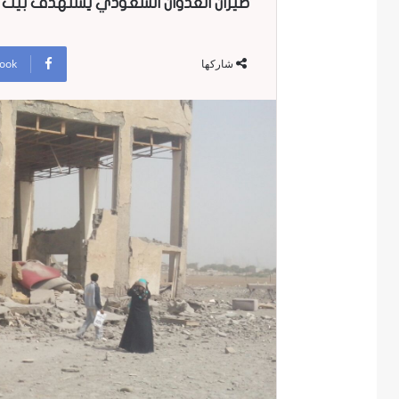
طيران العدوان السعودي يستهدف بيت ال
ook
شاركها