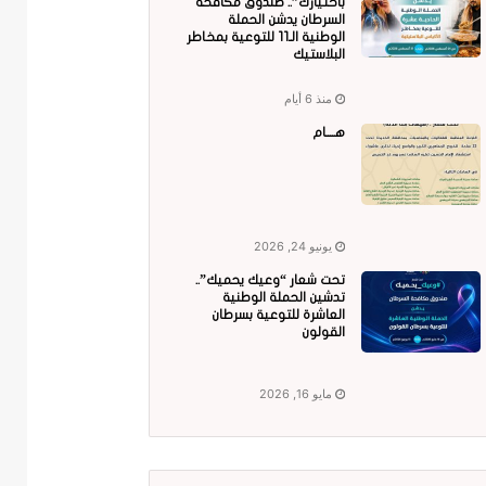
باختيارك”.. صندوق مكافحة
السرطان يدشن الحملة
الوطنية الـ11 للتوعية بمخاطر
البلاستيك
منذ 6 أيام
هــــام
يونيو 24, 2026
تحت شعار “وعيك يحميك”..
تدشين الحملة الوطنية
العاشرة للتوعية بسرطان
القولون
مايو 16, 2026