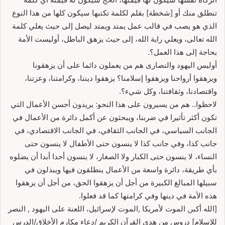
تنطلق منك أو [شخطة] بقلم لكلمة تكتبها سيكون كلها من هذا النوع
الذي هو يصب في قالب عمل يمتد ويمتد ليصل إلى حيث يعلي كلمة
الله تعالى، ويعلي راية الله، إلى حيث يزهق الباطل، أوليست الأمة
بحاجة إلى هذا العمل؟.
أوليس اليهود والنصارى هم من يعملون دائما على أن يزهقونا
ويزهقوا أرواحنا ويزهقوا إسلامنا؟ يزهقوا ديننا، وكرامتنا، وعزتنا،
واقتصادنا، وثقافتنا، وكل شيء؟.
لاحظوا.. هم من يسيرون على هذا النحو: يريدون أحسن الأعمال التي
تكون أكثر تأثيرا في ضربنا، ويبحثون عن أكمل دائرة من الأعمال في
الجانب السياسي، في الجانب الثقافي، في الجانب الاقتصادي، في
جانب كذا، وفي جانب كذا لا ينسون حتى الأطفال لا ينسون حتى
النساء، لا ينسون حتى الكبار ولا الصغار، لا ينسون أحدا أبدا أن يضلوه
بأي طريقة، دائرة واسعة من الأعمال ينطلقون فيها ويبذلون في
سبيلها المبالغ الكبيرة من أجل أن يزهقوا الحق، من أجل أن يزهقوا
هذه الأمة في دينها وفي كرامتها كما قد فعلوا.
[الله أكبر, الموت لأمريكا ,الموت لإسرائيل، اللعنة على اليهود , النصر
للإسلام] دروس من هدي القرآن الكريم /دعاء مكارم الأخلاق/الدرس