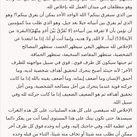
وهو منطلقان في ميدان العمل لله بإخلاص لله.
من الذي سيفرق بينكم؟ الله الواحد الأحد يمكن أن يفرق بينكم؟! وهو
الذي لم يفرق بين أنبيائه جيلا بعد جيل، وهو الذي طلب منا كمؤمنين
أن نؤمن بأن لا تفرقة بين أنبياءه {لا نُفَرِّقُ بَيْنَ أَحَدٍ مِنْهُمْ}(البقرة: من
الآية136) أبداً.. لا الله, ولا هديه، وإنما أنت أو أنا، إذا ما ابتعدنا عن
الإخلاص لله سيظهر البغي سيظهر الحسد، ستظهر المصالح
الشخصية، ستظهر المقاصد السخيفة، ستظهر الحماقة.
ثم حينها سيكون كل طرف قوي.. قوي في سبيل مواجهته للطرف
الآخر؛ لأنه حينئذ أصبح يتحرك لتحقيق أهداف شخصية لديه، وما
أحمق الإنسان وما أضعف إيمانه، وما أضعف يقينه بالله إذا ما كانت
حركته قوية عندما يتحرك من أجل مصالحه الشخصية، ومن أجل
تحقيق أهدافه ثم هو الضعيف الضعيف إذا ما كانت حركته لله وفي
سبيل الله.
الإخلاص لله سيقضي على كل هذه السلبيات، على كل هذه الثغرات
سيسدها. حتى تكون نيتك على هذا المستوى أيضا أنت من يفكر دائما
في عظمة الله، وفي حاجتك إليه، وفي أنه وحده فوق كل طرف آخر
ممكن أن تطلب منه شيئا أو تخاف منه شيئا، الثناء من قبله وحده