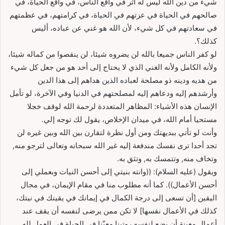
شيء من دين الله ليس له أثر في واقع الناس، في واقع الحياة، في
صالحهم في الحياة في عزتهم في الحياة، في كرامتهم، في عظمتهم
في سعادتهم في كل شيء، لأن الله هو غني عن عباده، أليس
كذلك؟.
لو كفر الناس جميعا بالله لن يضروه شيئا، لن ينقصوا من كماله شيئا،
ولأنه الكامل ولأنه الغني الذي لا يحتاج إلى أحد هو من جعل كل شيء
من هديه ودينه ذو مصلحة لعباده الذين هداهم إلى هذا الدين
وأرشدهم إليه ودعاهم إليه لمصلحتهم في الدنيا وفي الآخرة، لو تأمل
الإنسان هذه الأشياء: المظاهر المتعددة لرحمة الله لوقف خجلا
مستحيا أمام الله، في ميدان الإخلاص، يقول لك توجه إلي.
وأنت لو تأتي ببديهتك ومن أول نظرة لتقارن بين الله وبين غيره لن
تجد أحدا ترى نفسك مندفعة إليه غير الله سبحانه وتعالى لترجو منه,
وتخاف منه, وتتمسك به, وتثق به.
ويقول (عليه السلام): ((وانته بنيتي إلى أحسن النيات وبعملي إلى
أحسن الأعمال)). كما أنه مطلوب منا في مقام الإيمان، في مجال
اليقين [أن تسعى إلى درجة الكمال في إيمانك في يقينك في نيتك،
كذلك في الأعمال نفسها] لا تكن ممن يرضى لنفسه أن يقف عند
أعمال معينة أن يضع لنفسه روتينا معيّنا في الحياة في العمل لله..