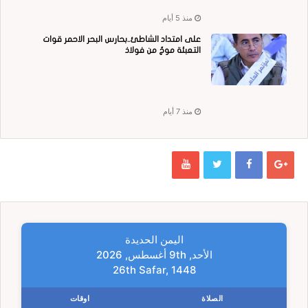
منذ 5 أيام
على امتداد الشاطئ..بحارس البحر الاحمر قوات
التعبئة موجٌ من فولاذ
منذ 7 أيام
اليمن الحديدة
الأحد, 9th أغسطس, 2026
26th Safar, 1448
الصلاة
اوقات