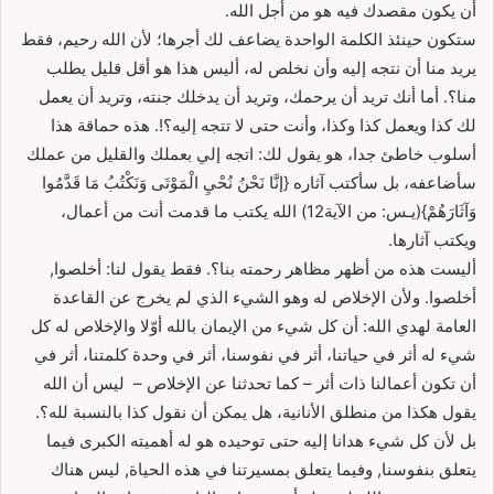
أن يكون مقصدك فيه هو من أجل الله.
ستكون حينئذ الكلمة الواحدة يضاعف لك أجرها؛ لأن الله رحيم، فقط
يريد منا أن نتجه إليه وأن نخلص له، أليس هذا هو أقل قليل يطلب
منا؟. أما أنك تريد أن يرحمك، وتريد أن يدخلك جنته، وتريد أن يعمل
لك كذا ويعمل كذا وكذا، وأنت حتى لا تتجه إليه؟!. هذه حماقة هذا
أسلوب خاطئ جدا، هو يقول لك: اتجه إلي بعملك والقليل من عملك
سأضاعفه، بل سأكتب آثاره {إنَّا نَحْنُ نُحْيِ الْمَوْتَى وَنَكْتُبُ مَا قَدَّمُوا
وَآثَارَهُمْ}(يـس: من الآية12) الله يكتب ما قدمت أنت من أعمال،
ويكتب آثارها.
أليست هذه من أظهر مظاهر رحمته بنا؟. فقط يقول لنا: أخلصوا,
أخلصوا. ولأن الإخلاص له وهو الشيء الذي لم يخرج عن القاعدة
العامة لهدي الله: أن كل شيء من الإيمان بالله أوّلا والإخلاص له كل
شيء له أثر في حياتنا، أثر في نفوسنا، أثر في وحدة كلمتنا، أثر في
أن تكون أعمالنا ذات أثر – كما تحدثنا عن الإخلاص – ليس أن الله
يقول هكذا من منطلق الأنانية، هل يمكن أن نقول كذا بالنسبة لله؟.
بل لأن كل شيء هدانا إليه حتى توحيده هو له أهميته الكبرى فيما
يتعلق بنفوسنا, وفيما يتعلق بمسيرتنا في هذه الحياة, ليس هناك