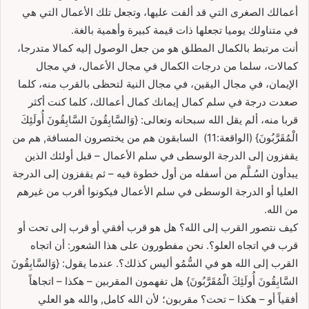
أعمالك الصغرى التي قد ألفت عليها، وتجعل تلك الأعمال التي هي
في متناولك يوميا تجعلها ذات قيمة كبيرة وأهمية بالغة.
أنت مرتبط بالكمال المطلق هو من جعل الوصول إليه كمالا متدرجا،
كمالات، سلما من درجات الكمال في مجال الأعمال، في مجال
الإيمان، في مجال اليقين، في مجال النية لتحظى بالقرب منه، كلما
صعدت درجة في سلم كمال إيمانك كمال أعمالك، كلما كنت أكثر
قربا منه، ألم يقل الله سبحانه وتعالى: {وَالسَّابِقُونَ السَّابِقُونَ أُولَئِكَ
الْمُقَرَّبُونَ} (الواقعة:11) السابقون هم من يختصرون المسافة, هم من
يقفزون إلى الدرجة الوسطى في سلم الأعمال – قبل أولئك الذين
يبدأون السُـلَّم من أسفله من أول خطوة فيه – ثم يقفزون إلى الدرجة
العليا أو الدرجة الوسطى في سلم الأعمال فيكونوا أقرب من غيرهم
من الله.
كيف نتصور القرب إلى الله؟ هل هو قرب أفقي أو قرب إلى تحت أو
قرب في اتجاه العلو؟. نحن مفطورون على هذا الشعور: أن اتجاه
القرب إلى الله هو في السُّمُو أليس كذلك؟. عندما يقول: {وَالسَّابِقُونَ
السَّابِقُونَ أُولَئِكَ الْمُقَرَّبُونَ} هل تفهمون المقربين – هكذا – اتجاهاً
أفقياً أو – هكذا – تحت؟ مقربون؛ لأن الله كامل, والله هو العلي