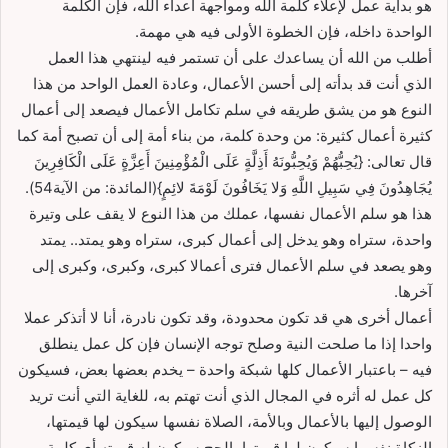
هو بداية عمل لإعلاء كلمة الله ومواجهة أعداء الله، فإن الكلمة
الواحدة داخله، فإن الخطوة الأولى فيه هي مهمة.
أطلب من الله أن يساعدك على أن تستمر فيه لينتهي هذا العمل
الذي أنت قد بدأته إلى أحسن الأعمال، وعادة العمل الواحد من هذا
النوع هو من يشق طريقه في سلم تكامل الأعمال فيصعد إلى أعمال
كثيرة أعمال كثيرة: من وحدة كلمة، من بناء أمة إلى أن تصبح أمة كما
قال تعالى: {يُحِبُّهُمْ وَيُحِبُّونَهُ أَذِلَّةٍ عَلَى الْمُؤْمِنِينَ أَعِزَّةٍ عَلَى الْكَافِرِينَ
يُجَاهِدُونَ فِي سَبِيلِ اللَّهِ وَلا يَخَافُونَ لَوْمَةَ لائِمٍ}(المائدة: من الآية54).
هذا هو سلم الأعمال نفسها، عملك من هذا النوع لا يقف على وتيرة
واحدة، ستراه وهو يدخل إلى أعمال كبرى، ستراه وهو يمتد.. يمتد
وهو يصعد في سلم الأعمال فترى أعمالا كبرى، وكبرى، وكبرى إلى
آخرها.
أعمال أخرى هي قد تكون محدودة، وقد تكون نادرة، أنا لا أتذكر عملا
واحدا إذا ما صلحت النية وصلح توجه الإنسان فإن كل عمل ينطلق
فيه – باعتبار الأعمال كلها شبكة واحدة – يخدم بعضها بعض، فسيكون
كل عمل له أثره في المجال الذي أنت تهتم به، للغاية التي أنت تريد
الوصول إليها بالأعمال وبالأمة، الصلاة نفسها سيكون لها قيمتها،
الزكاة نفسها سيكون لها قيمتها، الحج سيكون له قيمته أي كلمة