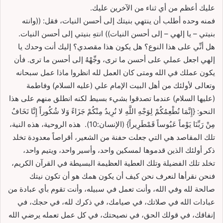
عليك أعظم من أي ثناء من الآخرين عليك.
فمنه وحده أطلب أن ينتهي بنيتك إلى أحسن النيات، فقل: ((وانته
بنيتي – يا إلهي – إلى أحسن النيات)) انتهِ بنيتي إلى أحسن النيات.
هل أنِّي على هذا النوع؟ هل يكون هذا مقصدي؟ إليك أنت وحدك يا
إلهي اجعل عملي على أحسن ما ترى، وجِّهْهُ إلى أحسن ما ترى. فأن
يكون عملك في الله ومتى كان العمل لله انظروا ماذا عمل سبحانه
وتعالى لأولئك من أهل البيت الإمام علي (عليه السلام) وفاطمة
(عليها السلام) عندما تصدقوا بشيء بسيط لكنه انطلق منهم على هذا
النحو: {إِنَّمَا نُطْعِمُكُمْ لِوَجْهِ اللَّهِ لا نُرِيدُ مِنْكُمْ جَزَاءً وَلا شُكُوراً إِنَّا نَخَافُ
مِنْ رَبِّنَا يَوْماً عَبُوساً قَمْطَرِيراً} (الإنسان:10). هذه الروحية، هذه النية،
تلك المقاصد هي التي جعلت حفنة من الشعير، أقراصاً معدودة تخلد
ذكر أولئك الذين قدموها لمسكين واحد، وأسير واحد، ويتيم واحد،
تخلد تلك الفضيلة وتلك العطية العظيمة البسيطة في القرآن الكريم،
فنحن نقرأها لنعرف نحن كيف أن يكون همك هو أن تكون نيتك
صالحة لله وفي الله، وأنت تعمل في سبيله، وأنت تقوم بأي عبادة من
عبادات الله في صلاتك، في صيامك، في ذكرك لله، في حجك، في
إنفاقك، في قولك الحق، في نصيحتك، في كل عمل تعمله يرضي الله