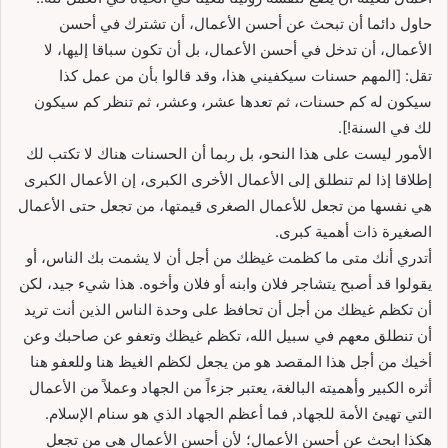
حاول دائما أن تبحث عن أحسن الأعمال، أن تشترك في أحسن
الأعمال، أن تدخل في أحسن الأعمال، بل أن تكون سباقا إليها، لا
تقل: [المهم حسنات سيكفيني هذا، وقد قالوا بأن من عمل كذا
سيكون له كم حسنات، ثم تعدها عشر، وعشر، ثم تنظر كم سيكون
لك في السنة!].
الأمور ليست على هذا النحو، بل ربما أن الحسنات هناك لا تكتب لك
إطلاقا إذا لم تنطلق إلى الأعمال الأخرى الكبرى، إن الأعمال الكبرى
هي نفسها من تجعل للأعمال الصغرى قيمتها، من تجعل حتى الأعمال
الصغيرة ذات أهمية كبرى.
أتدري أنك متى ما كظمت غيظك من أجل أن لا يشمت بك الناس، أو
يقولوا قد أصبح يتشاجر فلان وابنه أو فلان وأخوه. هذا شيء جيد، لكن
أن تكظم غيظك من أجل أن تحافظ على وحدة الناس الذين أنت تريد
أن تنطلق معهم في سبيل الله، تكظم غيظك وتعفو عن صاحبك وعن
أخيك من أجل هذا المقصد هو من يجعل لكظم الغيظ هنا وللعفو هنا
أثره الكبير وأهميته البالغة، يعتبر جزءاً من الجهاد وعملاً من الأعمال
التي تهيئ الأمة للجهاد, فما أعظم الجهاد الذي هو سنام الإسلام.
هكذا ابحث عن أحسن الأعمال؛ لأن أحسن الأعمال هي من تجعل