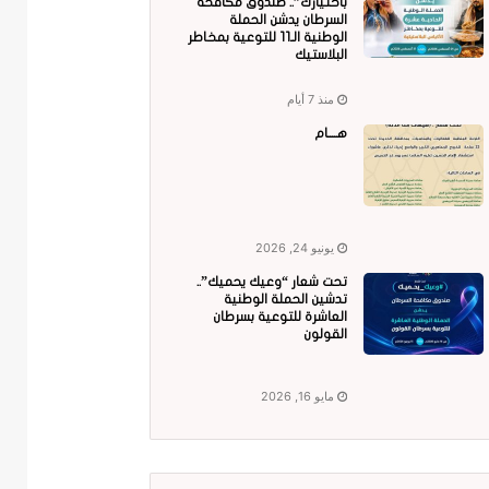
باختيارك”.. صندوق مكافحة
السرطان يدشن الحملة
الوطنية الـ11 للتوعية بمخاطر
البلاستيك
منذ 7 أيام
هــــام
يونيو 24, 2026
تحت شعار “وعيك يحميك”..
تدشين الحملة الوطنية
العاشرة للتوعية بسرطان
القولون
مايو 16, 2026