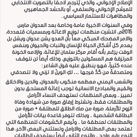
الإصلاح الإخواني، والذي يُترجم لاحقاً بالتصويت الانتخابي
للمرشح الإخواني والسلفي، أو بالحشد الجماهيري
والمظاهرات للاستثمار السياسي .
وفي السنوات الاخيرة عامة وخاصة بعد العدوان مارس
2015م، انتشرت منظمات توزيع الاغاثة وبمسميات مُتعددة،
والامر المضحك المبكي معاً بأن العدو يشن عدوان ويشل بل
يعدم كل أشكال الحياة للإنسان والنبات والحيوان وبنفس
الوقت يزعُم بأنه أقام مركز سلمان للإغاثة، وازلامه الخونة
المرتزقة هم المسئولين بالتوزيع، وذلك أيضاً لن نتوقف
عنده كثيراً، فهو ينطبق عليه قول الشاعر :
ومتصدقةً من كَدِّ فرجها … لكِ الويلُ لا تزني ولا تتصدقي
والشعب اليمني معظمه منكوب بالعدوان، والدين والاخلاق
والقيم والمبادئ الانسانية توجب إغاثة المستحق بدون
تمييز .. وبعض المنظمات تستهدف النساء الأرامل
والمطلقات فقط، وتشترط إرفاق صورة من شهادة وفاة
الزوج للأرملة، صورة من صك الطلاق للمطلقة + صورة من
البطاقة الشخصية .. وبذلك تتوفر قاعدة بيانات للأرامل
والمطلقات لمنطقة ما .. وتُرفع الكشوفات للمنظمة التي
تعتمد بعض المطلقات والارامل وتستثني البعض الآخر، هذا
النوع رقم واحد .. والنوع الثاني أيضاً يستهدف الطالبات