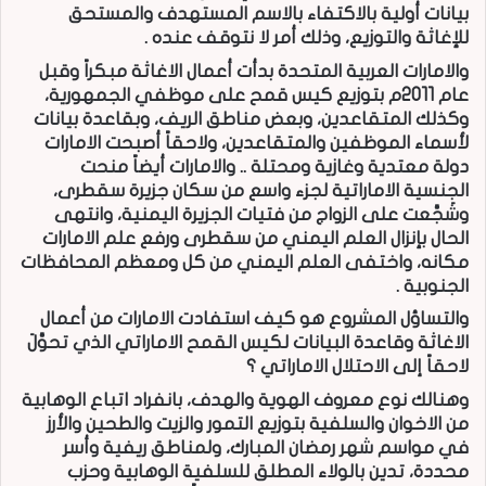
بيانات أولية بالاكتفاء بالاسم المستهدف والمستحق
للإغاثة والتوزيع، وذلك أمر لا نتوقف عنده .
والامارات العربية المتحدة بدأت أعمال الاغاثة مبكراً وقبل
عام 2011م بتوزيع كيس قمح على موظفي الجمهورية،
وكذلك المتقاعدين، وبعض مناطق الريف، وبقاعدة بيانات
لأسماء الموظفين والمتقاعدين، ولاحقاً أصبحت الامارات
دولة معتدية وغازية ومحتلة .. والامارات أيضاً منحت
الجنسية الاماراتية لجزء واسع من سكان جزيرة سقطرى،
وشَجَّعت على الزواج من فتيات الجزيرة اليمنية، وانتهى
الحال بإنزال العلم اليمني من سقطرى ورفع علم الامارات
مكانه، واختفى العلم اليمني من كل ومعظم المحافظات
الجنوبية .
والتساؤل المشروع هو كيف استفادت الامارات من أعمال
الاغاثة وقاعدة البيانات لكيس القمح الاماراتي الذي تحوَّلَ
لاحقاً إلى الاحتلال الاماراتي ؟
وهنالك نوع معروف الهوية والهدف، بانفراد اتباع الوهابية
من الاخوان والسلفية بتوزيع التمور والزيت والطحين والأرز
في مواسم شهر رمضان المبارك، ولمناطق ريفية وأسر
محددة، تدين بالولاء المطلق للسلفية الوهابية وحزب