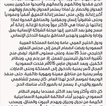
الذين فقدوا وظائفهم وأعمالهم وأصبحوا منكوبين بسبب
العدوان والحصار، بل لماذا يستمر العدوان والحصار وزوالهم
أكبر إغاثة، وإلى متى تستمر إغاثة التمزيق أفقياً وعمودياً
وحتى شاقولياً إنسان وجغرافيا، والمناطق المحررة لماذا
إغاثتها بل لماذا هي الأكثر عوزاً وحاجة للإغاثة، إغاثة أم
مسح وفرز بعد التدمير، إنها مرحلة الشراكة الإنسانية بعزل
وإدارة وتطهير وتهجير المناطق بذريعة التدخل الإنساني.
ودول الخليج العربي عامة وخاصة المملكة العربية
السعودية رفضت انضمام اليمن إلى مجلس التعاون
الخليجي منذُ 25 سنة، وعلى مستوى الافراد ترفض منح
تأشيرة الدخول لليمنيين للعمل، إلا من رحم ربي، وبنظام
الكفيل، وبعد العدوان مارس 2015م فتحت السعودية
المجال لأسر يمنية بالدخول إلى المملكة وحتى الامارات،
وبأسر يمنية من مناطق معينة وبهوية طائفية، حتى منفذ
الوديعة لموسم الحج لهذا العام، كان يسمح للشافعي
بالمرور والزيدي لا يسمح له بالمرور لأداء مناسك الحج .
كل ذلك وأكثر وما بعد الاكثر، فعندما يقوم النظام
السعودي بتهجير أبناء الطائفة الشيعية الاسماعيلية
الكريمة من نجران وجيزان ويهدم البيوت والمنازل، ويسحب