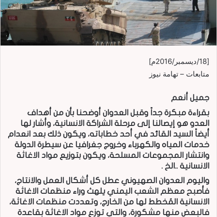
[18/ديسمبر/2016م]
متابعات – تهامة نيوز
جميل أنعم
بقراءة مبكرة جداً وقبل العدوان أوضحنا بأن من أهداف
العدو هو إيصالنا إلى مرحلة الشراكة الانسانية، وأشار لها
أيضاً السيد القائد في أحد خطاباته، ويكون ذلك بعد انعدام
خدمات المياه والكهرباء وخروج جغرافيا عن سيطرة الدولة
وانتشار المجموعات المسلحة، ويكون بتوزيع مواد الاغاثة
الانسانية ..الخ .
واليوم العدوان الصهيوني عطل كل أشكال العمل والانتاج،
فأصبح معظم الشعب اليمني يلهث وراء منظمات الاغاثة
الانسانية المُخطط لها من الخارج، وتعددت منظمات الاغاثة،
فالبعض منها مشكورة، والتي توزع مواد الاغاثة بقاعدة