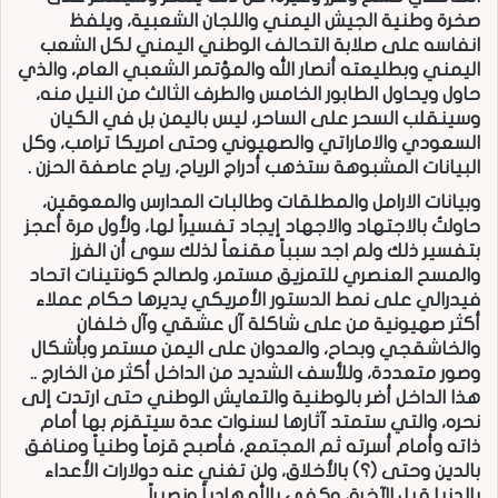
صخرة وطنية الجيش اليمني واللجان الشعبية، ويلفظ
انفاسه على صلابة التحالف الوطني اليمني لكل الشعب
اليمني وبطليعته أنصار الله والمؤتمر الشعبي العام، والذي
حاول ويحاول الطابور الخامس والطرف الثالث من النيل منه،
وسينقلب السحر على الساحر، ليس باليمن بل في الكيان
السعودي والاماراتي والصهيوني وحتى امريكا ترامب، وكل
البيانات المشبوهة ستذهب أدراج الرياح، رياح عاصفة الحزن .
وبيانات الارامل والمطلقات وطالبات المدارس والمعوقين،
حاولتُ بالاجتهاد والاجهاد إيجاد تفسيراً لها، ولأول مرة أعجز
بتفسير ذلك ولم اجد سبباً مقنعاً لذلك سوى أن الفرز
والمسح العنصري للتمزيق مستمر، ولصالح كونتينات اتحاد
فيدرالي على نمط الدستور الأمريكي يديرها حكام عملاء
أكثر صهيونية من على شاكلة آل عشقي وآل خلفان
والخاشقجي وبحاح، والعدوان على اليمن مستمر وبأشكال
وصور متعددة، وللأسف الشديد من الداخل أكثر من الخارج ..
هذا الداخل أضر بالوطنية والتعايش الوطني حتى ارتدت إلى
نحره، والتي ستمتد آثارها لسنوات عدة سيتقزم بها أمام
ذاته وأمام أسرته ثم المجتمع، فأصبح قزماً وطنياً ومنافق
بالدين وحتى (؟) بالأخلاق، ولن تغني عنه دولارات الأعداء
بالدنيا قبل الآخرة، وكفى بالله هادياً ونصيراً.