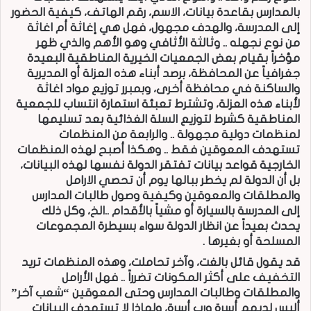
بالمدارس بقاعدة بيانات، الاسم، رقم الهاتف، كيفية الحضور
إلى المدرسة، والهدف مجهول، فهل هي إغاثة أم اغاثة
من نوع نجهله .. وثالثة الأثافي وهو الأهم والذي ظهر
مؤخراً بقيام بعض الجمعيات الخيرية المناطقية البعيدة
جغرافياً عن المحافظة، برصد أبناء هذه العزلة أو المديرية
والساكنة في محافظة أخرى، وبمبرر توزيع مواد اغاثة
لأبناء هذه العزلة، وتشترط تعبئة استمارة انتساب للجمعية
المناطقية كشرط لتوزيع السلة الغذائية بعد تسليمها
لمنظمات دولية مجهولة .. والرابعة من المنظمات
تستهدف المعوقين فقط .. وهكذا أصبح لهذه المنظمات
الخارجية قواعد بيانات تفتقر الدولة نفسها لهذه البيانات،
بل أن الدولة لم يخطر ببالها يوم أن تحصي الارامل
والمطلقات والمعوقين وكيفية وصول طالبات المدارس
إلى المدرسة بالسيارة أو مشياً بالأقدام ..الخ، وكل ذلك
يحدث بعيداً عن انظار الدولة سواء بسيطرة المجموعات
المسلحة أو بغيرها .
قد يقول قائل بالغت، وآخر تحاملت، وهذه المنظمات تريد
التخفيف على أكثر المكونات تضرراً .. فهل الأرامل
والمطلقات وطالبات المدارس وحتى المعوقين “شعب آخر”
أليس لديهم أسرة ورب أسرة، ولماذا لا تستهدف البيانات