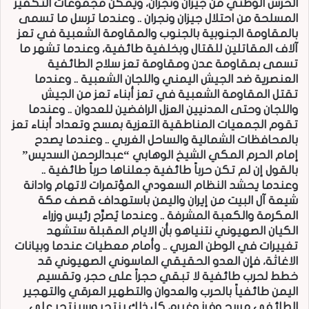
الحرس الوطني من جيزان ونجران، ويُمكِّن مجموعات التكفير
المسلحة من احتلال جيزان ونجران .. وعندما ترسل ما تسمى
بالمقاومة الجنوبية بالجنوب والمقاومة الشعبية في تعز
آلاف المقاتلين للقتال وبخلفية طائفية، وعندما تشهر ما
تسمى بمقاومة عدن ومقاومة تعز سلاح الطائفية
العنصرية ضد الجيش اليمني واللجان الشعبية .. وعندما
تقتل المقاومة الشعبية في تعز أبناء تعز من الجيش
واللجان وحتى المدنيين العزل الرافضين للعدوان .. وعندما
تقوم الجمعيات المناطقية التعزية بمسح وتعداد أبناء تعز
بالمحافظات الشمالية والساحل الغربي .. وعندما يصدح
إمام الحرم المكي الشيخ الوهابي “عبدالرحمن السديس”
بالقول إن لم تكن حرباً طائفية جعلناها حرباً طائفية ..
وعندما يحشد النظام السعودي المؤتمرات لاتهام وادانة
شيعة آل البيت من إيران واليمن باستهداف قصف مكة
المكرمة والكعبة المشرفة .. وعندما يُصرِّح رئيس وزراء
الكيان الصهيوني نتنياهو بأن الايام المقبلة ستشهد
تغييرات في الوطن العربي .. وأمام معطيات عندما وبيانات
الاغاثة، فإن العدو الحقيقي الماسوني الصهيوني قد
خطط لحرب طائفية لا تبقي حجراً على حجر، وتقسيم
اليمن طائفياً بالحرب والعدوان والتطهير العرقي والتهجير
الطائفي مسح وفرز وغيره، كل ذلك ينتحر وسينتحر على