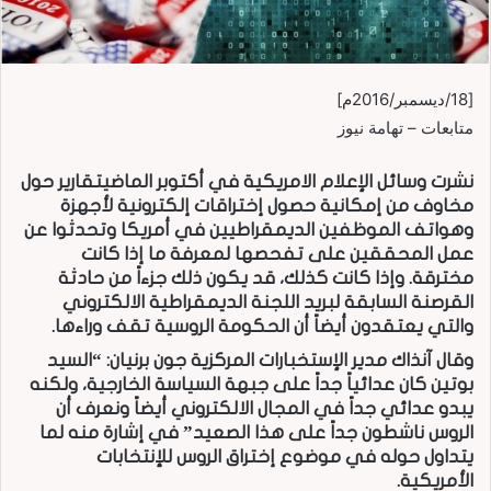
[18/ديسمبر/2016م]
متابعات – تهامة نيوز
نشرت وسائل الإعلام الامريكية في أكتوبر الماضيتقارير حول
مخاوف من إمكانية حصول إختراقات إلكترونية لأجهزة
وهواتف الموظفين الديمقراطيين في أمريكا وتحدثوا عن
عمل المحققين على تفحصها لمعرفة ما إذا كانت
مخترقة. وإذا كانت كذلك، قد يكون ذلك جزءاً من حادثة
القرصنة السابقة لبريد اللجنة الديمقراطية الالكتروني
والتي يعتقدون أيضاً أن الحكومة الروسية تقف وراءها.
وقال آنذاك مدير الإستخبارات المركزية جون برنيان: “السيد
بوتين كان عدائياً جداً على جبهة السياسة الخارجية، ولكنه
يبدو عدائي جداً في المجال الالكتروني أيضاً ونعرف أن
الروس ناشطون جداً على هذا الصعيد” في إشارة منه لما
يتداول حوله في موضوع إختراق الروس للإنتخابات
الأمريكية.