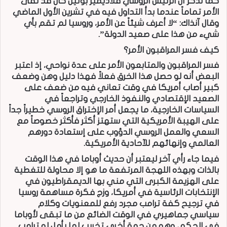
كما نذكر أن الرئيس الروسي فلاديمير بوتين كان قد نفى
الأمر تماماً عندما بدأ التداول فيه في تشرين الأول الماضي
وقال آنذاك: “لا أعرف شيئاً عن الأمر، وروسيا لم تقم بأي
شيء من هذا على صعيد الدولة”.
كيف فسر المراقبون الأمر؟
فسر المراقبون والمتابعون الأمر على عدة نواحي، إذ اعتبر
البعض أنه لو حصل هذا الخرق فعلاً فهذا دليل وهن وضعف
كبير أصاب أمريكا في وقت تعاني فيه من ضعف على
الصعيد الإقتصادي والنفوذ الخارجي وتراجعاً في
السياسات الخارجية، ما يجعل أمر الإختراق الروسي خطيراً جداً
على الهيبة الأمريكية التي ستهتز أكثر فأكثر خصوصاً مع
السعي والعمل الروسي الدؤوب على إستعادة دورهم
العالمي وإنهائهم للآحادية الأمريكية.
فيما جاء رأي آخر ليعتبر أن حديث أوباما في هذا الوقت
بالذات وبهذه اللهجة المرتفعة ما هو إلا محاولة للتغطية
على الهزيمة الكبرى التي مني بها الديمقراطيون في
الإنتخابات الرئاسية في أمريكا، وزج فكرة مساهمة روسيا
في ترجيح كفة ترامب مجرد رفع للمعنويات وكلام
سياسي جماهيري في الوقت الضائع من ما تبقى لأوباما
في الحكم، وهو من جهة أخرى تخريب لما يأمل له ترامب