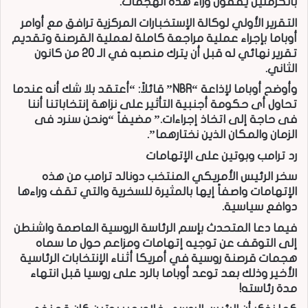
بالكرملين يقفون وراء هذه الهجمات.
التقرير الأولي لوكالة الإستخبارات المركزية ترافق مع أوامر
أوباما بإجراء عملية مراجعة كاملة لعملية القرصنة وتقديم
تقرير نهائي له قبل أن يترك منصبه في الـ 20 من كانون
الثاني.
وأوضح أوباما لإذاعة “NBR” قائلاً: “أعتقد بلا شك أنه عندما
تحاول أى حكومة أجنبية التأثير على نزاهة إنتخاباتنا أننا
فى حاجة إلى اتخاذ إجراءات.” مضيفاً “ونحن سنرد فى
الزمان والمكان الذين نختارهما”.
رد ترامب وبوتين على الإتهامات
سخر الرئيس الأمريكي المنتخب دونالد ترامب من هذه
الإتهامات واصفاً إيها بالمثيرة للسخرية والتي تقف وراءها
دوافع سياسية.
فيما دعا المتحدث بإسم الرئاسة الروسية العاصمة واشنطن
إلى التوقف عن توجيه إتهامات ومزاعم حول ما سماه
هجمات قرصنة روسية في أمريكا أثناء الإنتخابات الرئاسية
الأخير وذلك بعد توعد أوباما بالرد على روسيا قبل انتهاء
مدة رئاسته!