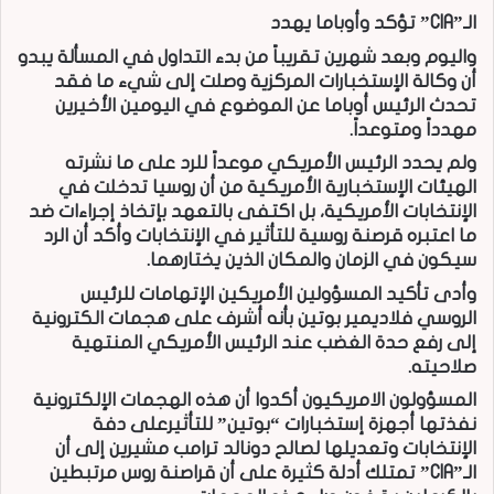
الـ”CIA” تؤكد وأوباما يهدد
واليوم وبعد شهرين تقريباً من بدء التداول في المسألة يبدو
أن وكالة الإستخبارات المركزية وصلت إلى شيء ما فقد
تحدث الرئيس أوباما عن الموضوع في اليومين الأخيرين
مهدداً ومتوعداً.
ولم يحدد الرئيس الأمريكي موعداً للرد على ما نشرته
الهيئات الإستخبارية الأمريكية من أن روسيا تدخلت في
الإنتخابات الأمريكية، بل اكتفى بالتعهد بإتخاذ إجراءات ضد
ما اعتبره قرصنة روسية للتأثير في الإنتخابات وأكد أن الرد
سيكون في الزمان والمكان الذين يختارهما.
وأدى تأكيد المسؤولين الأمريكين الإتهامات للرئيس
الروسي فلاديمير بوتين بأنه أشرف على هجمات الكترونية
إلى رفع حدة الغضب عند الرئيس الأمريكي المنتهية
صلاحيته.
المسؤولون الامريكيون أكدوا أن هذه الهجمات الإلكترونية
نفذتها أجهزة إستخبارات “بوتين” للتأثيرعلى دفة
الإنتخابات وتعديلها لصالح دونالد ترامب مشيرين إلى أن
الـ”CIA” تمتلك أدلة كثيرة على أن قراصنة روس مرتبطين