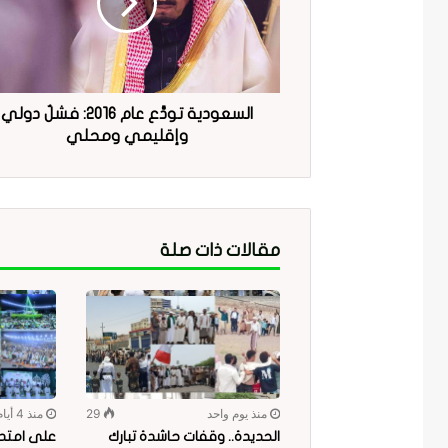
السعودية تودَّع عام 2016: فشلٌ دولي
وإقليمي ومحلي
مقالات ذات صلة
منذ يوم واحد
29
منذ 4 أيام
الحديدة.. وقفات حاشدة تبارك
على امتداد