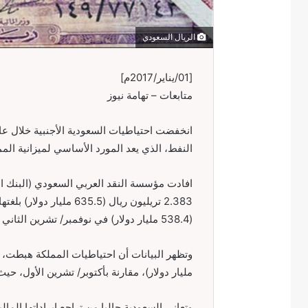
الريال السعودي
[01/يناير/2017م]
متابعات – تهامة نيوز
النفط، الذي يعد المورد الأساسي لميزانية المم
(538.4 مليار دولار) في نوفمبر/ تشرين الثاني 2016.
مليار دولار)، مقارنة بأكتوبر/ تشرين الأول، حيث سجلت خلالها
وتعاني السعودية حاليا من تراجع إيراداتها ال