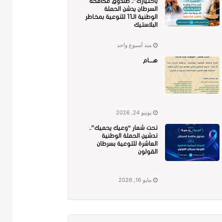
باختيارك”.. صندوق مكافحة
السرطان يدشن الحملة
الوطنية الـ11 للتوعية بمخاطر
البلاستيك
منذ أسبوع واحد
هــــام
يونيو 24, 2026
تحت شعار “وعيك يحميك”..
تدشين الحملة الوطنية
العاشرة للتوعية بسرطان
القولون
مايو 16, 2026