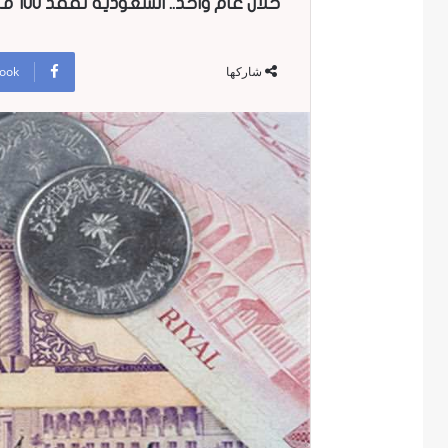
خلال عام واحد.. السعودية تفقد 100 مليار دولار!
ook
شاركها