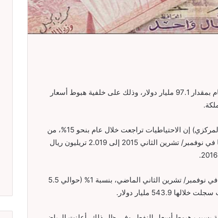
انخفضت احتياطيات السعودية الأجنبية خلال عام بمقدار 97.1 مليار دولار، وذلك على خلفية هبوط أسعار
لكة.
افادت مؤسسة النقد العربي السعودي (البنك المركزي) إن الاحتياطيات تراجعت خلال عام بنحو 15%، من
2.383 تريليون ريال (635.5 مليار دولار) بلغتها في نوفمبر/ تشرين الثاني 2015 إلى 2.019 تريليون ريال
وتظهر البيانات أن احتياطيات المملكة هبطت، في نوفمبر/ تشرين الثاني الماضي، بنسبة 1% (حوالي 5.5
 543.9 مليار دولار.
مالية بسبب هبوط أسعار النفط، وفي ظل ذلك، أعلنت الرياض،