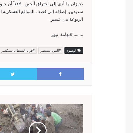
بجيزان ما أدى إلى احتراق آليتين.. لافتاً أن 
شديدين، إضافة إلى قصف المواقع العسكرية ا
الربوعة في عسير .
………#تهامة_نيوز
الوسوم
#اليمن_سينتصر
#قرن_الشيطان_سينكسر
Facebook