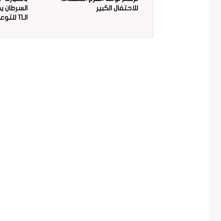
للاحتفال الكبير
السرطان ي
الـ11 للتوعية بمخاطر البلاستيك