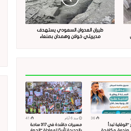
طيران العدوان السعودي يستهدف
مديريتي خولان وهمدان بصنعاء
36
منذ 6 أيام
41
الوقاية تبدأ
مسيرات حاشدة في 317 ساحة
.. صندوق مكافحة
بالحديدة تأييدًا لمعادلة “الحصار