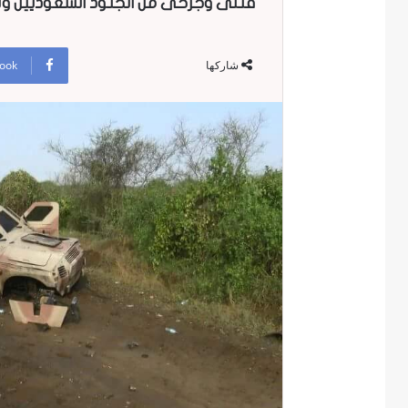
قتلى وجرحى من الجنود السعوديين وتد
ook
شاركها