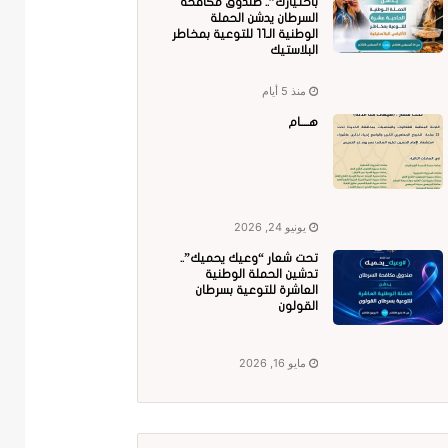
باختيارك”.. صندوق مكافحة
السرطان يدشن الحملة
الوطنية الـ11 للتوعية بمخاطر
البلاستيك
منذ 5 أيام
هــــام
يونيو 24, 2026
تحت شعار “وعيك يحميك”..
تدشين الحملة الوطنية
العاشرة للتوعية بسرطان
القولون
مايو 16, 2026