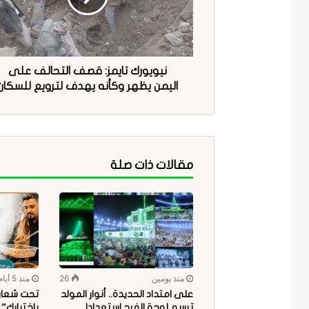
نيويورك تايمز: قصف التحالف على
اليمن يظهر وكأنه يهدف لترويع للسكان
مقالات ذات صلة
منذ يومين
26
منذ 5 أيام
على امتداد الحديدة.. أنوار المولد
تحت شعار “
ترسم لوحة الفرح استعدادا
باختيارك”