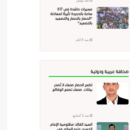
منذ يومين
مسيرات حاشدة في 317
ساحة بالحديدة تأييدًا لمعادلة
“الحصار بالحصار والتصعيد
بالتصعيد”
منذ 6 أيام
صحافة عربية ودولية
لكسر الحصار صنعاء لا تُصدر
بيانات.. صنعاء تصنع الوقائع
منذ 3 أسابيع
السيد القائد: مظلومية الإمام
الحسين عليه السلام في