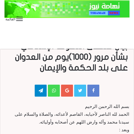
القائمة
الأخبار الخاصة
الأخبار الدولية
الأخبار العاجلة
الأخبار المحلية
تقارير وحوارات
صحافة
عاجل
منوعات
بيان ملتقى التصوف الإسلامي
بشأن مرور (1000)يوم من العدوان
على بلد الحكمة والإيمان
Telegram
WhatsApp
Google+
بسم الله الرحمن الرحيم
الحمد لله الناصر لأحبابه، القاصم لأعدائه، والصلاة والسلام على
سيدنا محمد وآله وارض اللهم عن أصحابه وأوليائه.
وبعد :