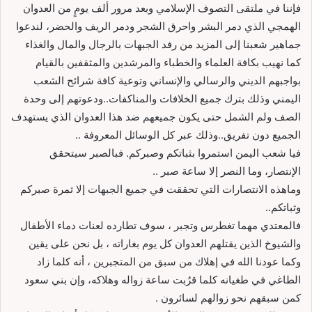
فإننا في ملتقى التصوف الإسلامي وبعد مرور ألف يومٍ من العدوان
الهمجي الذي دمر البشر واحرق الشجر ودمر الريف والحضر، لندعوا
جماهير شعبنا إلى المزيد من رفد الجبهات بالرجال والمال والغذاء
كما نهيب بكافة العلماء والخطباء والمرشدين والمثقفين بالقيام
بواجبهم الديني والرسالي والإنساني وتوعية كافة شرائح الشعب
اليمني وذلك بترك جميع الخلافات والمناكفات..ودعوتهم إلى وحدة
الصف ولم الشمل حتى يكون جميعهم ضد هذا العدوان الذي يستهدف
الجميع دون تفريق..وذلك عبر كل الوسائل المعروفة ..
فيا شعب اليمن استمروا بثباتكم وصبركم. فبالصبر سيتحقق
الإنتصار، وما النصر إلا ساعة صبر ..
وماهذه الانتصارات التي تحققت في جميع الجبهات إلا ثمرة صبركم
وثباتكم..
فالمعتدي مهما تغطرس وتجبر ، سوف تطارده لعنات دماء الأطفال
والشيوخ الذين يقتلهم العدوان كل يوم بغاراته ، بل نحن على يقين
وكما عودنا الله في إهلاك من سبق من المتجبرين ، أنه كلما زاد
الطاغي في طغيانه كلما قرُبت ساعة زواله وهلاكه، وإن بني سعود
كمن سبقهم نحو زوالهم لسائرون .