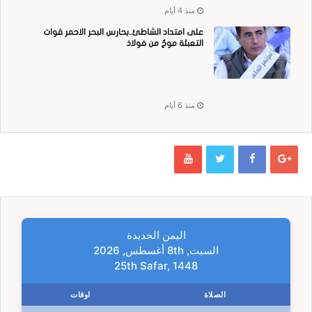
منذ 4 أيام
على امتداد الشاطئ..بحارس البحر الاحمر قوات
التعبئة موجٌ من فولاذ
منذ 6 أيام
اليمن الحديدة
السبت, 8th أغسطس, 2026
25th Safar, 1448
الصلاة
اوقات