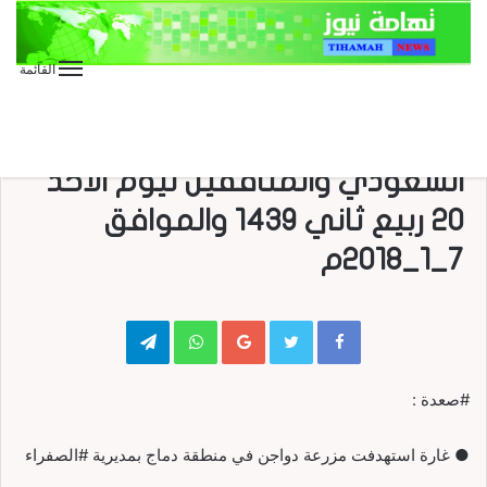
القائمة
الأخبار العاجلة
الأخبار المحلية
عاجل
رصد جرائم العدوان الأمريكي
السعودي والمنافقين ليوم الأحد
20 ربيع ثاني 1439 والموافق
7_1_2018م
Telegram
WhatsApp
Google+
#صعدة :
● غارة استهدفت مزرعة دواجن في منطقة دماج بمديرية #الصفراء