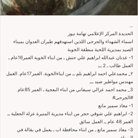
…
الحديدة المركز الإعلامي تهامة نيوز
اسماء الشهداء والجرحى اللذين استهدفهم طيران العدوان بميناء
الصيد بمديرية اللحية منطقة الخوبة
1- عدنان عبدالله ابراهيم علي حنش ـ من ابناء الخوبة العمر16عام ـ
العمل طالب ـ 2 ـــ
٢_ محمدعلي احمد ابراهيم بلم ــ من ابناءالخوبة. العمر17عام. العمل
مهندس مواطير صيد ـــ
3_ محمد احمد عزالي سيفاني من ابناء البعجية ـ العمر 85عام
#الجرحى#
1- معاذ سمير مانع
2- ابراهيم علي شوقي حجر من ابناء مديرية المنيرة عزلة الجعلية ــ
العمر 48 عام ــ العمل سائق
3- معاذ سمير مانع ـ من ابناء محافظة اب ـ يعمل في بقالة في
الميناء