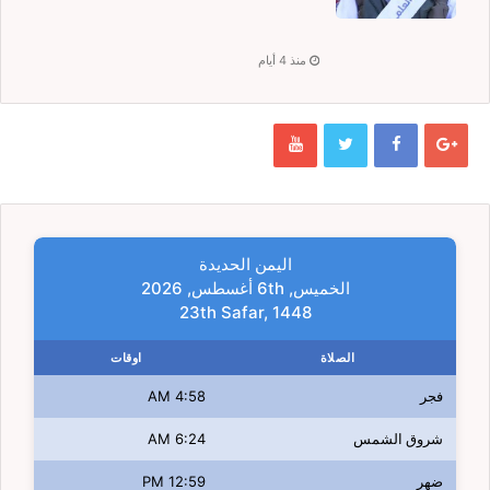
منذ 4 أيام
اليمن الحديدة
الخميس, 6th أغسطس, 2026
23th Safar, 1448
الصلاة
اوقات
فجر
4:58 AM
شروق الشمس
6:24 AM
ضهر
12:59 PM