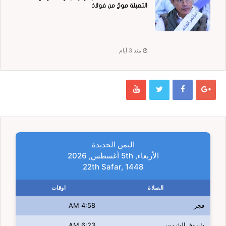
التعبئة موجٌ من فولاذ
منذ 3 أيام
اليمن الحديدة
الأربعاء, 5th أغسطس, 2026
22th Safar, 1448
الصلاة
اوقات
فجر
4:58 AM
شروق الشمس
6:23 AM