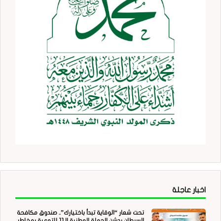
اخبار عاجلة
تحت شعار “الوقاية تبدأ باختيارك”.. صندوق مكافحة
السرطان يدشن الحملة الوطنية الـ11 للتوعية بمخاطر