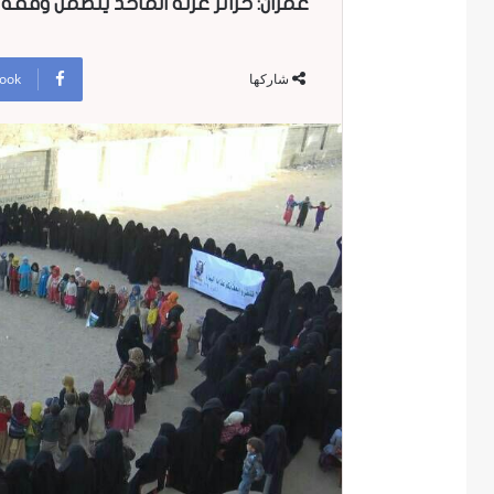
عمران: حرائر عزلة الماخذ ينظمن وقفة
ook
شاركها