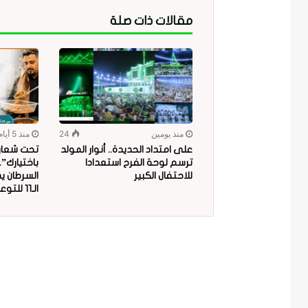
مقالات ذات صلة
منذ يومين
24
منذ 5 أيام
على امتداد الحديدة.. أنوار المولد
تحت شعار “
ترسم لوحة الفرح استعدادا
باختيارك”
للاحتفال الكبير
السرطان ي
الـ11 للتوعية بمخاطر البلاستيك