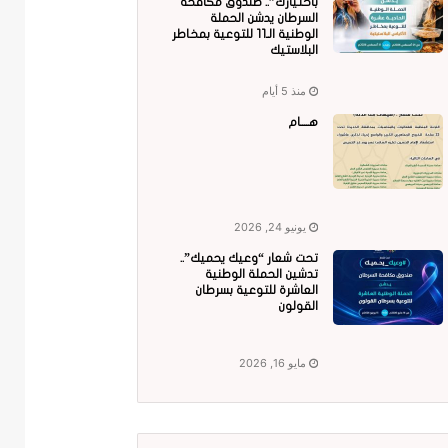
باختيارك”.. صندوق مكافحة
السرطان يدشن الحملة
الوطنية الـ11 للتوعية بمخاطر
البلاستيك
منذ 5 أيام
هــــام
يونيو 24, 2026
تحت شعار “وعيك يحميك”..
تدشين الحملة الوطنية
العاشرة للتوعية بسرطان
القولون
مايو 16, 2026