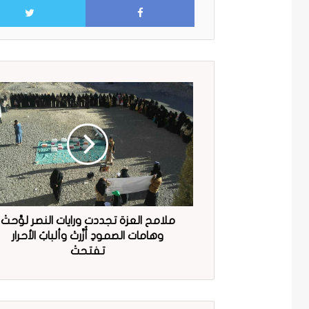
ملامح العزة تجددت ورايات النصر لوَّحتْ
وهامات الصمودِ أُزِّرتْ وألبابُ اﻷحرار
تفتحتْ