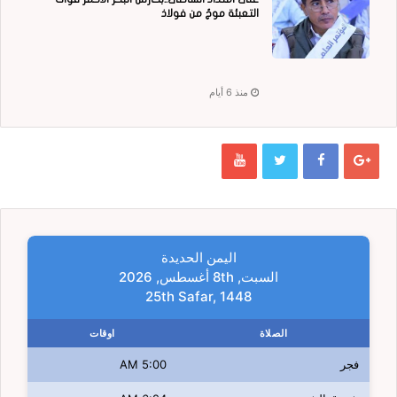
التعبئة موجٌ من فولاذ
منذ 6 أيام
اليمن الحديدة
السبت, 8th أغسطس, 2026
25th Safar, 1448
الصلاة
اوقات
فجر
5:00 AM