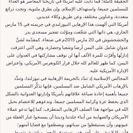
الحقيقة كاملة؛ فما دأبت عليه أمريكا في تاريخنا المعاصر هو العداء
للمسلمين جميعا، واستهداف الإسلام، وإن بطرق ملتوية، وتحت ذرائع
متعددة، وعناوين مختلفة، وعن طريق وكلاء عديدين.
أمريكا التي ألهمت هذا الإرهابي النيوزلندي في جريمته في 15 مارس
الجاري، هي ذاتها التي شجّعت وموّلت تفجير مسجدي بدر
والحشحشوش في 20 مارس 2015م في صنعاء، كمقدّمة لشنِّ
عدوانٍ شامل على اليمن أرضا وشعبا وحضارة، وهي التي اعترفت
إدارتُها وأقرّت للمرة الألف أنها لن توقف مشاركتها في العدوان على
اليمن، كما ظهر للعالم كله خلال قرار الكونغرس الأمريكي، واعتراض
الإدارة الأمريكية عليه.
المجالس الإسلامية إذ تندّد بالجريمة الإرهابية في نيوزلندا، وتندِّد
بالإرهاب الأمريكي الشامل ضد المسلمين، فإنها تذكِّر المسلمين
جميعا بأهمية إعادة صياغة علاقاتهم بأمريكا وإدارتها العدوانية بالشكل
الذي يحفظ عزة وكرامة المسلمين جميعا، وتدعوهم للاعتصام بحبل
الله في مواجهة هذا الصلف الإرهابي المتطرف، كما إنها تدعو عملاء
الأمريكان والصهاينة من أبناء جلدتنا وديننا أن يمسحوا غبار الغفلة من
عيونهم، وأن يستيقظوا من سباتهم، ويصطفوا مع قضايا أمتهم؛
فأمريكا لا تبقي على أحد، فهي تستهدف البعض مباشرة، وتورط