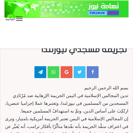
القائمة
الأخبار
الأخبار العاجلة
الأخبار المحلية
عاجل
إدانة المجالس الإسلامية في اليمن
لجريمة مسجدي نيوزلندا
Telegram
WhatsApp
Google+
بسم الله الرحمن الرحيم
تدين المجالس الإسلامية في اليمن الجريمة الإرهابية ضد مُرْتَادِي
المسجدين من المسلمين في نيوزلندا، وتعتبرها عملا إجراميا عنصريا،
ارتُكِبَ على أساس الدين، وتمَّ به استهدافُ المسلمين جميعا.
إن المجالس الإسلامية في اليمن تعتبر الجريمة أمريكية بامتياز، وترى
في اعتراف منفِّذ الجريمة بأنه نفّذها متأثِّرًا بأفكار ترامب، أنه يُعبِّر عن