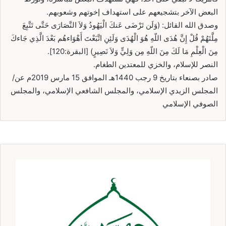
البعض الآخر بتشجيعهم على استهداف إخوتهم وشعوبهم.
وصدق الله القائل: (وَلَن تَرْضَى عَنكَ الْيَهُودُ وَلاَ النَّصَارَى حَتَّى تَتَّبِعَ
مِلَّتَهُمْ قُلْ إِنَّ هُدَى اللّهِ هُوَ الْهُدَى وَلَئِنِ اتَّبَعْتَ أَهْوَاءهُم بَعْدَ الَّذِي جَاءكَ
مِنَ الْعِلْمِ مَا لَكَ مِنَ اللّهِ مِن وَلِيٍّ وَلاَ نَصِيرٍ) [البقرة:120].
النصر للإسلام، والخزي للمعتدين الطغام.
صادر بصنعاء بتاريخ 9 رجب 1440هـ الموافق 15 مارس 2019م عن/
المجلس الزيدي الإسلامي، والمجلس الشافعي الإسلامي، والمجلس
الصوفي الإسلامي