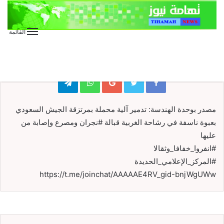
القائمة
الأخبار
الأخبار العاجلة
الأخبار المحلية
عاجل
Telegram
WhatsApp
Google+
مصدر بوحدة الهندسة: تدمير آلية محملة بمرتزقة الجيش السعودي
بعبوة ناسفة في رشاحة الغربية قبالة #نجران ومصرع وإصابة من
عليها
#انفروا_خفافا_وثقالا
#المركز_الإعلامي_الحديدة
https://t.me/joinchat/AAAAAE4RV_gid-bnjWgUWw