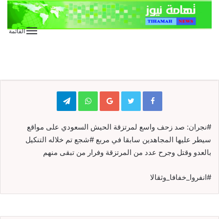
القائمة
الأخبار
الأخبار العاجلة
الأخبار المحلية
عاجل
عاجل
Telegram
WhatsApp
Google+
#نجران: صد زحف واسع لمرتزقة الحيش السعودي على مواقع
سيطر عليها المجاهدين سابقا في مربع #شجع تم خلاله التنكيل
بالعدو وقتل وجرح عدد من المرتزقة وفرار من تبقى منهم
#انفروا_خفافا_وثقالا