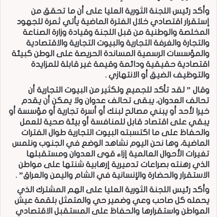
وأكد رئيس اللجنة الثورية العليا على أن ما تحقق من
إستقرار اقتصادي خلال الفترة الماضية يأتي ثمرة للجهود
المخلصة والوطنية من قبل اللجنة وقيادة وزارة الصناعة
والتجارة والغرفة التجارية والبيوت التجارية والاقتصادية
والمؤسسات الرسمية المساندة الحريصة على الوطن كبيئة
اقتصادية حقيقية ودائمة وقيمة غير قابلة للمزايدة
والتوظيف الضيق أو الانتهازي .
وقال ” لقد تأكد للجميع ولكثير من البيوت التجارية أن
تحالف العدوان، يبقى تحالف عدوان ولا يمكن أن يقدم
خيرا لأحد أو يبني مصالح لبنك أو أسرة تجارية أو مؤسسة أو
يبقي على اقتصاد قابل للمنافسة أو بيئة صحية للعمل
والحفاظ على ما اكتسبته البيوت التجارية طوال الفترات
الماضية، وها نحن اليوم نشاهد الوضع في الجنوب ونلمس
تغيرات الأحوال العالمية إزاء قوى العدوان ومستقبلها
الذي رهنته بصراعات تدميرية إرهابية شنتها على مواطن
الاستقرار والحضارة والإنسانية في الشام واليمن والعراق” .
وأكد رئيس اللجنة الثورية العليا على الهم المشترك الذي
يحمله كل صاحب وعي وضمير حي والمتمثل بلقمة عيش
المواطن واستقرارها والحفاظ على المستقبل الاقتصادي