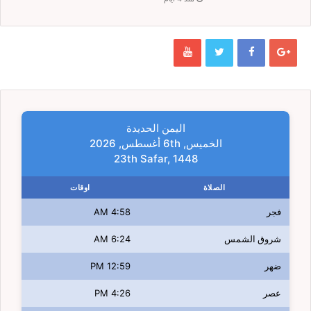
اليمن الحديدة
الخميس, 6th أغسطس, 2026
23th Safar, 1448
الصلاة
اوقات
فجر
4:58 AM
شروق الشمس
6:24 AM
ضهر
12:59 PM
عصر
4:26 PM