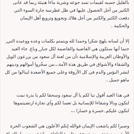
بالقليل حسبه لقيمات تسد جوعه وشربة ماءا هنيئة ربما قد عانى
الكثير من أجل الحصول عليها في ظل غطرسة جارة السوء التي
دفعت الكثير والكثير من أجل هلاك وتجويع وترويع أهل الإيمان
والحكمة ..
إلا أن لسانه يلهج شكرا وحمدا لله ويتمتم بكلمات وعده ووعيده التي ٍ
حتما أنها ستكون هي القاضية والقاصمة لكل جبار ٍ وباغ. جاء العيد
والأوطان العربية والإسلامية تأن من لعنة آل سعود من يزرعون الويل
والشقاء والأشواق في طريق هذة الأمة،،،من سخّروا أموالهم ودينهم
لنشر البؤس والدم في كل الأروقة وعلى جميع الأصعدة لينالوا من كل
ماهو جميل ..
في هذا العيد أقول تبا لكم يا آل سعود وسحقا لكم يا بذرة نمت
لتكون وبالا وشقاءا للإنسانية بل تعسا لكم وأي تجارة ارتضيتموها
لتكون عليكم..حسرة و خسارا ،،،
وصبرا لكم ياشعب الإيمان فوالله إنكم الأعلون هي الشعوب الحرة
الأبية من ستنتصر وستسحق مؤامرة الطغاة… ياشعب سوريا والعراق