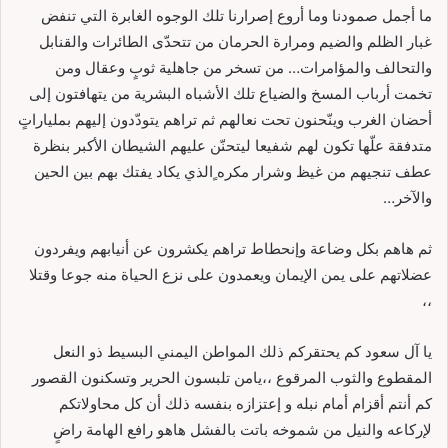
ما أجمل صمودنا وما أروع إصرارنا تلك الوجوه الغابرة التي تنفض
غبار الظلم والضيم ومرارة الحرمان من تتحدّى الطائرات والقنابل
والتحالف والمؤامرات… من تسخر من جاهلية ثوبٍ وعقال ومن
تخمت أرباب المسخ والضياع تلك الأشباه البشرية من يتهافتون إلى
أحضان الغرب وينّحنون تحت نعالهم ثم تراهم يتودّدون إليهم بملياراتٍ
متدفقة علّها تكون لهم شفيعا ليتحنّن عليهم الشيطان الأكبر بنظرة
عطف تنجيهم من غيظ وشرار مكره ٍالذي يكاد يفتك بهم بين الحين
والآخر…
ثم هاهم بكل وضاعة وإنحطاط تراهم يكشرون عن أنيابهم ويفردون
عضلاتهم على يمن الإيمان ويعمدون على نزع الحياة منه جوعا وقتلا
،،
يا آل سعود كم يحتقركم ذلك المواطن اليمني البسيط ذو النعل
المقطوع والثوب المرقوع ،،يامن تلبسون الحرير وتسكنون القصور
كم أنتم أقزام أمام نبله و إعتزازه بنفسه ذلك أن كل محاولاتكم
لإركاعه والنيل من شموخه باتت بالفشل هاهو رافع الهامة راضٍ