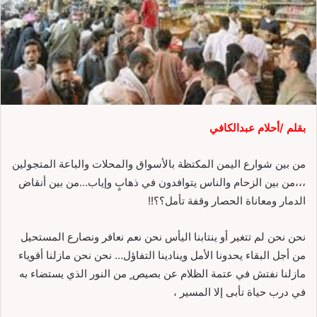
بقلم /أحلام عبدالكافي
من بين شوارع اليمن المكتظة بالأسواق والمحلات والباعة المتجولين
،،،من بين الزحام والناس يتوافدون في ذهابٍ وإياب…من بين أنقاض
الدمار ومعاناة الحصار وقفة تأمل؟؟!!
نحن نحن لم تتغير أو ينتابنا اليأس نحن نعم نعافر ونصارع المستحيل
من أجل البقاء يحدونا الأمل وينادينا التفاؤل… نحن نحن مازلنا أقوياء
مازلنا نفتش في عتمة الظلام عن بصيص ٍ من النور الذي يستضاء به
في درب حياة تأبى إلا المسير ،