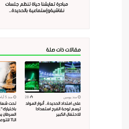
مبادرة تعايشنا حياة تنظم جلسات
نقاشيةوإستماعية بالحديدة...
مقالات ذات صلة
منذ يومين
28
منذ 5 أيام
على امتداد الحديدة.. أنوار المولد
تحت شعار “
ترسم لوحة الفرح استعدادا
باختيارك”
للاحتفال الكبير
السرطان ي
الـ11 للتوعية بمخاطر البلاستيك