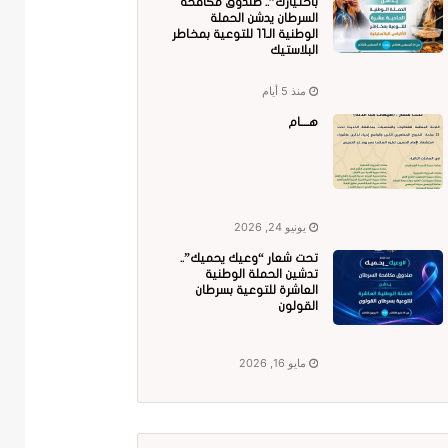
باختيارك”.. صندوق مكافحة
السرطان يدشن الحملة
الوطنية الـ11 للتوعية بمخاطر
البلاستيك
منذ 5 أيام
هــــام
يونيو 24, 2026
تحت شعار “وعيك يحميك”..
تدشين الحملة الوطنية
العاشرة للتوعية بسرطان
القولون
مايو 16, 2026