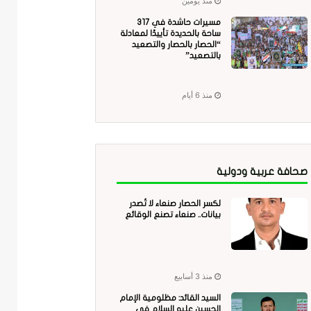
منذ يومين
مسيرات حاشدة في 317
ساحة بالحديدة تأييدًا لمعادلة
“الحصار بالحصار والتصعيد
بالتصعيد”
منذ 6 أيام
صحافة عربية ودولية
لكسر الحصار صنعاء لا تُصدر
بيانات.. صنعاء تصنع الوقائع
منذ 3 أسابيع
السيد القائد: مظلومية الإمام
الحسين عليه السلام في