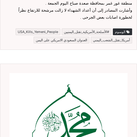
منطقة غور غمر بمحافظة صعدة صباح اليوم الجمعة .
وأشارت المصادر إلى أن أعداد الشهداء لا زالت مرشحة للارتفاع نظراً
لخطورة اصابات بعض الجرحى .
الوسوم
#الأسلحة_الأمريكية_تقتل_اليمنيين
USA_Kills_Yemeni_People
أمريكا_تقتل_الشعب_اليمني
العدوان السعودي الامريكي على اليمن