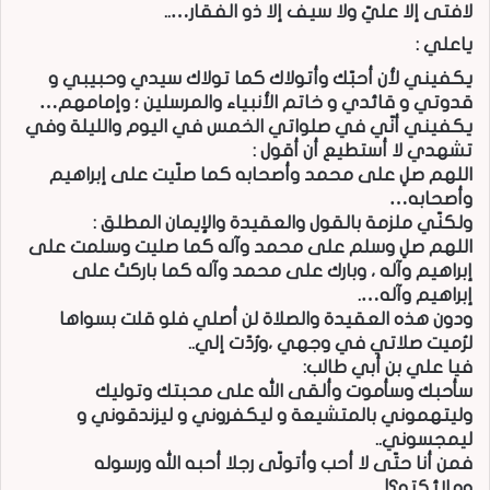
لافتى إلا عليّ ولا سيف إلا ذو الفقار…..
ياعلي :
يكفيني لأن أحبّك وأتولاك كما تولاك سيدي وحبيبي و
قدوتي و قائدي و خاتم الأنبياء والمرسلين ؛ وإمامهم…
يكفيني أنّي في صلواتي الخمس في اليوم والليلة وفي
تشهدي لا أستطيع أن أقول :
اللهم صلِ على محمد وأصحابه كما صلّيت على إبراهيم
وأصحابه…
ولكنّي ملزمة بالقول والعقيدة والإيمان المطلق :
اللهم صلِ وسلم على محمد وآله كما صليت وسلمت على
إبراهيم وآله ، وبارك على محمد وآله كما باركتَ على
إبراهيم وآله….
ودون هذه العقيدة والصلاة لن أصلي فلو قلت بسواها
لرُميت صلاتي في وجهي ،ورُدّت إلي..
فيا علي بن أبي طالب:
سأحبك وسأموت وألقى الله على محبتك وتوليك
وليتهموني بالمتشيعة و ليكفروني و ليزندقوني و
ليمجسوني..
فمن أنا حتّى لا أحب وأتولّى رجلا أحبه الله ورسوله
وملائكته؟!.