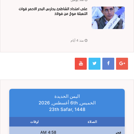
على امتداد الشاطئ..بحارس البحر الاحمر قوات
التعبئة موجٌ من فولاذ
منذ 4 أيام
اليمن الحديدة
الخميس, 6th أغسطس, 2026
23th Safar, 1448
الصلاة
اوقات
فجر
4:58 AM