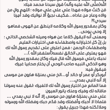
الله(صلّى الله عليه وآله) قول سيدنا محمد فيك:
مَن كنتُ مولاه فهذا علي علي علي مولاه ؛ اللهم والِ من
والاه وعادِ من عاداه…فكيف نجرؤ ألا نواليك وقد أُمِرنا
سيدي؟!
وكان بمقدور رسول الله وكلامه لاينطق عن الهوى فماهو
إلا وحي يوحى ..
ومعنى أنه لايقول كلاما عن هواه وميله الشخصي الذاتي ؛
بل إنّ كل اختياراته واصطفاءته هي اختيارات العليم
واصطفاءات الرحمن ؛ فمن اعترض على تقديم رسول الله لك
فهو يعترض على الخالق نفسه(أستغفر الله )…
نحبك ياعلي فرسول الله قال فيك وكان بمقدور رسول الله
وهو الذكي النبيه صاحب الوحي أن يختار صحابيا غيرك
فيقول فيه:
أبوبكر أو عمر أو خالد أو…الخ مني بمنزلة هارون من موسى
إلا أنه لانبي بعدي….
فما المانع من اختيار رسول الله لك لالغيرك ؛لقول عنه رسولنا
ماقاله لك وفيك وعنك يانور العيون:
علي مني بمنزلة هارون من موسى إلا أنّه لا نبي بعدي …
فلماذا لا أحبك وأفضلك وقد قدّم حبك وفضلك الله ورسوله
وملائكته فهذا جبريل يقول :