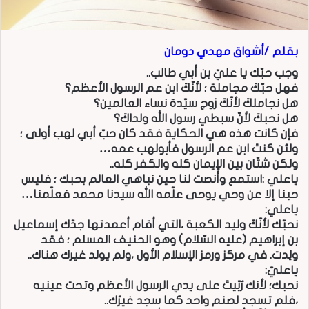
بقلم /أشواق مهدي دومان
وجب حبّك يا عليّ بن أبي طالب..
فهل حبّكَ مجاملة ؛ لأنّكَ ابن عم الرسول الأعظم؟
هل نجاملكَ لأنّكَ زوج سيّدة نساء العالمين؟
هل نحبكَ لأنّ سبطي رسول الله ولداكَ؟
فإن كانت هذه هي الحكاية فقد كان حبّ أبي لهب أولى ؛
ولئن كنتَ ابن عم الرسول فأبولهب عمه…
ولكن شتّان بين الإيمان كله والكفر كله..
ياعلي :استمع وأنصت لنا حين نباهي العالم بحبك ؛ فليس
حبنا إلا عن وحي يوحى علّمه الله سيدنا محمد فعلّمنا…
ياعلي:
نحبّك لأنّكَ وليد الكعبة ،التي أقام أعمدتها جدّك إسماعيل
بن إبراهيم (عليه السّلام) وهو الحنيف المسلم ؛ فقد
ولِدت. في مركز ورمز الإسلام الأول ،ولم يولد غيرك هناك..
ياعليّ:
نحبك؛ لأنك رُبّيتَ على يدي الرسول الأعظم وتحت عينيه
،فلم تسجد لصنم واحد كما سجد غيرُك..