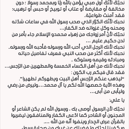
نحبّكَ لأنّكَ أول صبي يؤمن بالله ربّا وبمحمد رسولا ؛ دون
مخالفة أو مقايضة أو عتاب أو توبيخ أو حبس أو ترهيب؛
فقد آمنتَ طواعيّة..
نحبك لأنّك الكرّار الذي صحب رسول الله في ساعات شدّته
ومحنه وكل غزواته ضد الكفار…
نحبّك لأنّ أمر زواجك من زهراء محمدو الإسلام جاء بأمر من
لدن حكيم عليم …
نحبك لأنك الرجل الذي أحب الله ورسوله فأحبه الله ورسوله..
نحبك لأنك أكثر من صحب النبي فعرف تفاصيل حياته
ومبادئه وقيمه وسلوكه ..
نحبك لأنك من أهل الكساء الخمسة والمطهرين من الرّجس…
فقد قال فيكم رب الكون :
“ليذهب عنكم الرّجس أهل البيت ويطهركم تطهيرا”.
وهذه الآية خصصها الله لكم يا آل محمد….وليرض من رضي
وليأبى من أبى…
يا علي:
نحبّك لأن الرسول أوصى بك ، ورسول الله لم يكن الشاعر أو
المجنون أو السّاحر كما ادّعى الكفار والمنافقون ليضربوا
بالقرآن عرض الجِدار وينفوا أنّه من الله ….
ويكفينا لحبّك وتفضيلك عن غيرك من صحابة رسول