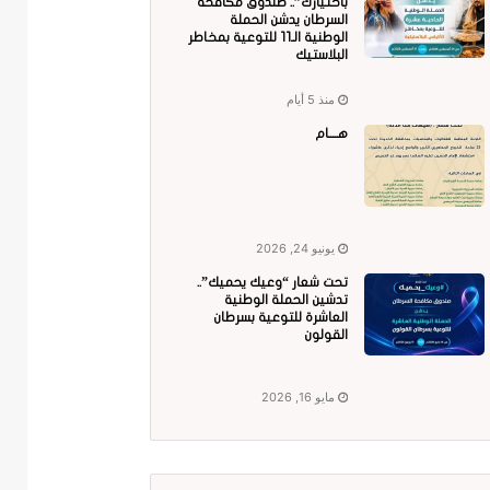
باختيارك”.. صندوق مكافحة
السرطان يدشن الحملة
الوطنية الـ11 للتوعية بمخاطر
البلاستيك
منذ 5 أيام
هــــام
يونيو 24, 2026
تحت شعار “وعيك يحميك”..
تدشين الحملة الوطنية
العاشرة للتوعية بسرطان
القولون
مايو 16, 2026