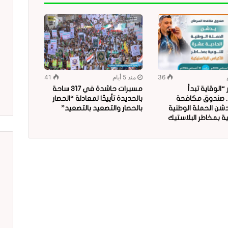
36
منذ 5 أيام
41
الوقاية تبدأ
مسيرات حاشدة في 317 ساحة
.. صندوق مكافحة
بالحديدة تأييدًا لمعادلة “الحصار
دشن الحملة الوطنية
بالحصار والتصعيد بالتصعيد”