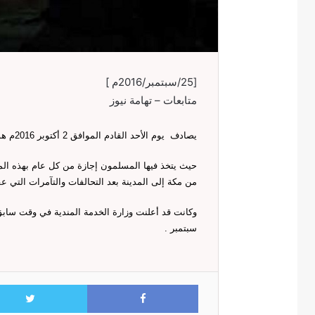
[25/سبتمبر/2016م ]
متابعات – تهامة نيوز
يصادف يوم الأحد القادم الموافق 2 أكتوبر 2016م هو أول أيام رأس السنة الهجرية غرة محرم الحرام من العام 1438هـ .
حيث يتخذ فيها المسلمون إجازة من كل عام بهذه الم
من مكة إلى المدينة بعد التحالفات والتآمرات التي ع
سبتمبر .
Facebook