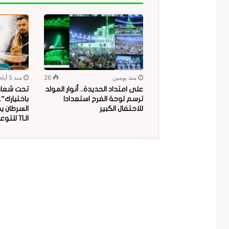
منذ يومين
26
منذ 5 أيام
على امتداد الحديدة.. أنوار المولد
تحت شعار “
ترسم لوحة الفرح استعدادا
باختيارك”
للاحتفال الكبير
السرطان ي
الـ11 للتوعية بمخاطر البلاستيك