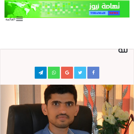
القائمة
الأخبار العاجلة
المقالات
كتابات
شعب عظيم لا ينحني ولا يركع إلا
لله
Telegram
WhatsApp
Google+