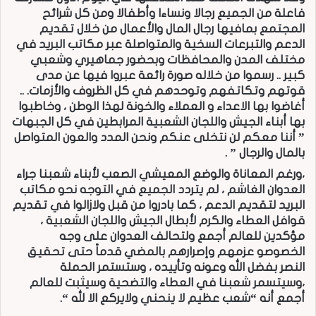
فاعلة من الجميع رجالا ونساءا وأطفالا ومن كل شرائح
المجتمع بمافيها رجال المال والأعمال من خلال تقديم
الدعم والتبرعات السخية والمتواصلة عبر مكاتب البريد في
مختلف المدن والمحافظات وبحضور جماهيري وشعبي
كبير .. رسموا من خلاله صورة رائعة عبروا فيها عن مدى
قوتهم وتكاتفهم وتوحدهم في كل الظروف والأزمات. ..
أغاضوا بها الاعداء و العملاء والخونة لهذا الوطن ، وخاطبوا
بها أبناء الجيش واللجان الشعبية المرابطين في كل الجبهات
” أننا معكم لن نتخلى عنكم ونحن المدد والعون المتواصل
بالمال والرجال ” .
،ورغم المعاناة والوضع المعيشي الصعب لأبناء شعبنا جراء
العدوان الغاشم ، لم يتردد الجميع في التوجه نحو مكاتب
البريد لتقديم الدعم ، كما بادروا من قبل ولازالوا في تقديم
قوافل العطاء والكرم لأبطال الجيش واللجان الشعبية ،
مؤكدين للعالم أجمع ولتحالف العدوان على وجه
الخصوصو عزمهم وإصرارهم بالمضي قدماً حتى تحقيق
النصر بفضل الله وعونه وتأييده ، وستستمر الحملة
،وسيتسمر شعبنا في العطاء والتضحية وسيثبت للعالم
أجمع أنه “شعب عظيم لا ينحني ولايركع الا لله “.