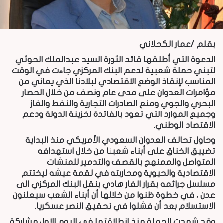
بقلم /عمار الكحلاني
الدعوة التي أطلقها قائد الثورة السيد عبدالملك الحوثي
لتبني حملة شعبية لدعم البنك المركزي جاءت في الوقت
المناسب لإنقاذ الوضع الاقتصادي لبلادنا الذي يعاني من
مؤامرات العدوان على مدى عام ونصف من خلال الحصار
البحري والجوي ومنع الصادرات التجارية والنفط والغاز
وجميع الموارد التي تعود بالفائدة لخزينة الدولة ودعم
الاقتصاد الوطني.
وحاول تحالف العدوان السعودي الأمريكي منذ البداية
تضييق الخناق على أبناء شعبنا من خلال استهدافه
المتواصل والممنهج بالقصف والتدمير للمنشات
الاقتصادية والحيوية ومحاربته في لقمة عيشه ليختتم
مسلسل جرائمه بقرار الفار هادي بنقل البنك المركزي الى
عدن ، في خطوة ظنوا من خلالها أن أبناء الشعب سيعلنون
الاستسلام بعد أن فشلوا في تحقيق النصر عسكريا.
وقد شهدت الحملة منذ انطلاقتها في اليوم الاول مشاركة