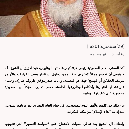
[29/سبتمبر/2016م ]
متابعات – تهامة نيوز
أكد المفتي العام للسعودية رئيس هيئة كبار علمائها الوهابيين، عبدالعزيز آل الشيخ، أنه
لا ينبغي أن نفسح مجالاً لاختراق صفنا ممن يحاول استثمار بعض القرارات والأوامر
لتزييف الحقائق أو التهييج؛ فهذا هو المصيبة، وأن ما صدر مؤخرًا ظروف طارئة، وأشياء
عارضة، لها اعتبارها وأحكامها وظروفها الخاصة، حسب تعبيره.. مؤكداً ان السعودية
محسودة على عقيدتها الوهابية.
جاء ذلك في كلمة، وجَّهها اليوم للسعوديين في ختام العام الهجري عبر برنامج اسبوعي
تبثه إذاعة “نداء الإسلام” من مكة المكرمة.
وأضاف آل الشيخ بعد تعالي اصوات الاحتجاج على “سياسة التفقير” التي تنتهجها