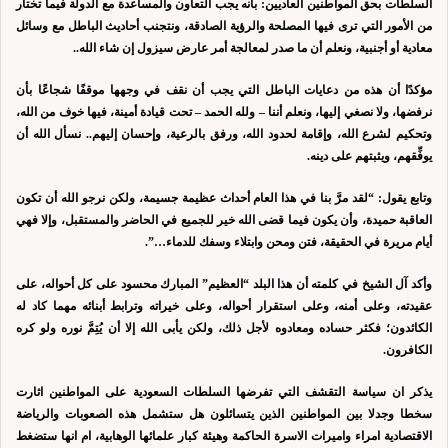
السلطات بحق المواطنين العاديين: بأنه يجب التعاون والمساعدة مع الدولة فيما تختار
من الأمور التي ترى فيها المصلحة والرؤية الصادقة، ونتجنب أحاديث الباطل مع وسائل
معادية أو أجنبية، ونعلم أن ما صدر لمعالجة أمر عارض سيزول إن شاء الله..
مؤكدًا أن هذه من دعايات الباطل التي يجب أن نقف في وجهها موقفًا شجاعًا بأن
نرفضها، ولا نصغي إليها، ونعلم أننا – ولله الحمد – تحت قيادة أمينة، فيها خوف من الله،
وتحكيم لشرع الله، وإقامة لحدود الله، ورفق بالرعية، وإحسان إليهم.. نسأل الله أن
يوفِّقهم، ويثبتهم على دينه.
وتابع يقول: “لقد مرَّ بنا في هذا العام أحداث عظيمة جسيمة، ولكن نرجو الله أن تكون
العاقبة حميدة، وأن يكون فيما قضى الله خير للجميع في الحاضر والمستقبل، وإلا فهي
أيام مريرة في الحقيقة، فتن ومحن وابتلاء وسفك للدماء…”.
وأكد آل الشيخ في كلمته أن هذا البلد “العظيم” المبارك محسود على كل أحواله، على
عقيدته، وعلى أمنه، وعلى استقرار أحواله، وعلى خيراته وترابط أبنائه مهما كاد له
الكائدون؛ فكثر حساده ومعادوه لأجل ذلك، ولكن يأبى الله إلا أن يُتِمَّ نوره ولو كره
الكافرون.
يذكر ان سياسة التقشف التي تفرضها السلطات السعودية على المواطنين اثارت
سخطا وجدلا بين المواطنين الذين يتسائلون هل ستشمل هذه الصعوبات والرياضة
الاقتصادية امراء واميرات الاسرة الحاكمة وهيئة كبار علمائها الوهابية، ام انها ستضغط