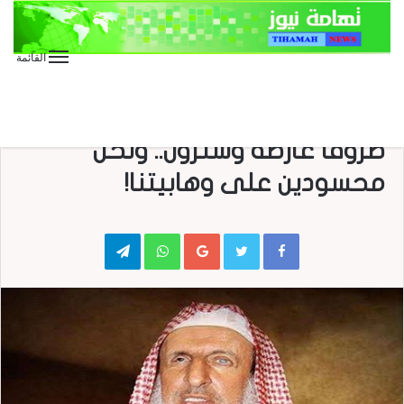
القائمة
الأخبار الدولية
الأخبار العاجلة
الأخبار المحلية
تقارير وحوارات
صحافة
صحافة إلكترونية
مفتي آل سعود: القرارات الأخيرة
ظروفًا عارضة وستزول.. ونحن
محسودين على وهابيتنا!
Telegram
WhatsApp
Google+