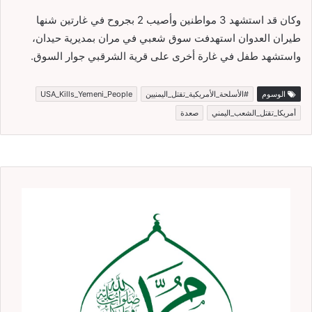
وكان قد استشهد 3 مواطنين وأصيب 2 بجروح في غارتين شنها
طيران العدوان استهدفت سوق شعبي في مران بمديرية حيدان،
واستشهد طفل في غارة أخرى على قرية الشرقبي جوار السوق.
الوسوم
#الأسلحة_الأمريكية_تقتل_اليمنيين
USA_Kills_Yemeni_People
أمريكا_تقتل_الشعب_اليمني
صعدة