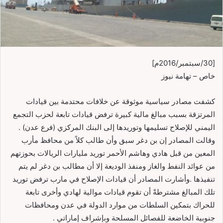
[30/سبتمبر/2016م]
خاص – تهامة نيوز
كشفت مصادر سياسية موثوقة عن خلافات محتدمة بين قيادات
المرتزقة بسبب مبالغ مالية كبيرة ترفض قيادات تابعة لحزب التجمع
اليمني للإصلاح تسليمها وتوريدها إلى البنك المركزي (فرع عدن) .
وقالت المصادر إن بن دغر سبق وأن طالب كلاً من محافظ مأرب
المعين من قبل هادي وهاشم الأحمر توريد مليارات الريالات بحوزتهم
من عوائد النفط والغاز ومنفذ الوديعة إلا أن مطالب بن دغر لم يتم
تنفيذها .وأشارت المصادر أن قيادات الإصلاح في مارب ترفض توريد
تلك المبالغ مشترطةً أن تقوم قيادات موالية لهادي وأخرى تابعة
للحراك بتمكين السلطات من موارد الدولة في عدن ومحافظات
جنوبية الخاضعة للفصائل المسلحة وبإشراف إماراتي .