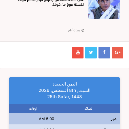
على امتداد الشاطئ..بحارس البحر الاحمر قوات
التعبئة موجٌ من فولاذ
منذ 6 أيام
اليمن الحديدة
السبت, 8th أغسطس, 2026
25th Safar, 1448
الصلاة
اوقات
فجر
5:00 AM