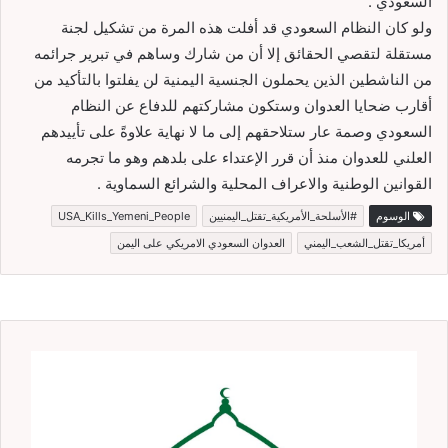
السعودي .
ولو كان النظام السعودي قد أفلت هذه المرة من تشكيل لجنة
مستقلة لتقصي الحقائق إلا أن من شارك وساهم في تبرير جرائمه
من الناشطين الذين يحملون الجنسية اليمنية لن يفلتوا بالتأكيد من
أقارب ضحايا العدوان وستكون مشاركتهم للدفاع عن النظام
السعودي وصمة عار ستلاحقهم إلى ما لا نهاية علاوةً على تأييدهم
العلني للعدوان منذ أن قرر الإعتداء على بلدهم وهو ما تجرمه
القوانين الوطنية والاعراف المحلية والشرائع السماوية .
الوسوم
#الأسلحة_الأمريكية_تقتل_اليمنيين
USA_Kills_Yemeni_People
أمريكا_تقتل_الشعب_اليمني
العدوان السعودي الامريكي على اليمن