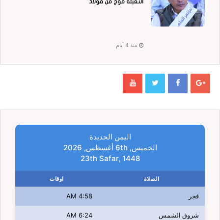
التعبئة موجٌ من فولاذ
منذ 4 أيام
اليمن الحديدة
الخميس, 6th أغسطس, 2026
23th Safar, 1448
الصلاة
اوقات
فجر
4:58 AM
شروق الشمس
6:24 AM