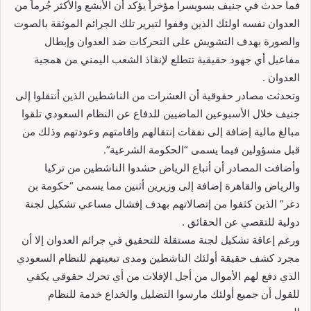
فما حدث في جنيف بسويسرا مؤخراً يؤكد أن الأبشع والأكثر جُرماً من
العدوان نفسه اولئك الذين وقفوا لتبرير تلك الجرائم الموثقة بالصوت
والصورة بهدف التشويش على التحركات ضد العدوان وإبطال
مفاعيل أي جهود حقيقية تتطلع لإنقاذ الشعب اليمني من همجية
العدوان .
وتحدثت مصادر حقوقية أن العشرات من الناشطين الذين أنتقلوا إلى
جنيف خلال الأسبوعين الماضيين للدفاع عن النظام السعودي تلقوا
مبالغ مالية إضافة إلى نفقات إنتقالهم وإقامتهم وعودتهم وذلك من
قبل مسؤولين فيما يسمى “الحكومة الشرعية”.
وأضافت المصادر أن أتباع الرياض حشدوا الناشطين من تركيا
والرياض والقاهرة إضافة إلى وزيرين أثنين مما يسمى “حكومة بن
دغر” الذين كثفوا من إتصالاتهم بهدف إفشال مساعي تشكيل لجنة
دولية للتقصي عن الحقائق .
ورغم إعاقة تشكيل لجنة مستقلة للتحقيق في جرائم العدوان إلا أن
مجرد كشف حقيقة أولئك الناشطين ومدى تبعيتهم للنظام السعودي
الذي دفع لهم الأموال من أجل الإفلات من أي تحرك حقوقي يكفي
للقول أن جميع أولئك مارسوا التضليل والخداع خدمة للنظام