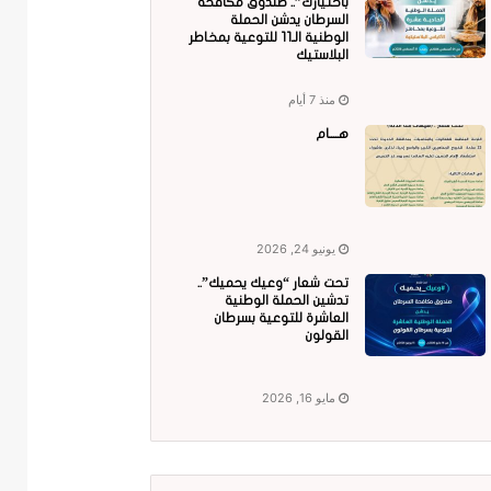
باختيارك”.. صندوق مكافحة
السرطان يدشن الحملة
الوطنية الـ11 للتوعية بمخاطر
البلاستيك
منذ 7 أيام
هــــام
يونيو 24, 2026
تحت شعار “وعيك يحميك”..
تدشين الحملة الوطنية
العاشرة للتوعية بسرطان
القولون
مايو 16, 2026