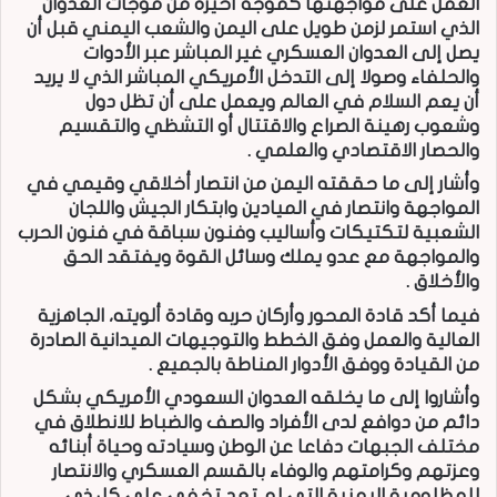
العمل على مواجهتها كموجة أخيرة من موجات العدوان
الذي استمر لزمن طويل على اليمن والشعب اليمني قبل أن
يصل إلى العدوان العسكري غير المباشر عبر الأدوات
والحلفاء وصولا إلى التدخل الأمريكي المباشر الذي لا يريد
أن يعم السلام في العالم ويعمل على أن تظل دول
وشعوب رهينة الصراع والاقتتال أو التشظي والتقسيم
والحصار الاقتصادي والعلمي .
وأشار إلى ما حققته اليمن من انتصار أخلاقي وقيمي في
المواجهة وانتصار في الميادين وابتكار الجيش واللجان
الشعبية لتكتيكات وأساليب وفنون سباقة في فنون الحرب
والمواجهة مع عدو يملك وسائل القوة ويفتقد الحق
والأخلاق .
فيما أكد قادة المحور وأركان حربه وقادة ألويته، الجاهزية
العالية والعمل وفق الخطط والتوجيهات الميدانية الصادرة
من القيادة ووفق الأدوار المناطة بالجميع .
وأشاروا إلى ما يخلقه العدوان السعودي الأمريكي بشكل
دائم من دوافع لدى الأفراد والصف والضباط للانطلاق في
مختلف الجبهات دفاعا عن الوطن وسيادته وحياة أبنائه
وعزتهم وكرامتهم والوفاء بالقسم العسكري والانتصار
للمظلومية اليمنية التي لم تعد تخفى على كل ذي