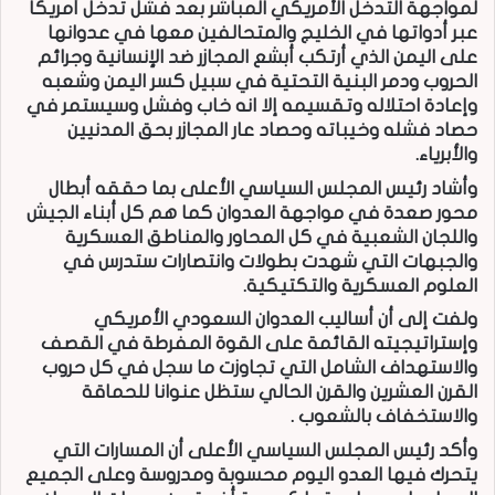
لمواجهة التدخل الأمريكي المباشر بعد فشل تدخل أمريكا
عبر أدواتها في الخليج والمتحالفين معها في عدوانها
على اليمن الذي أرتكب أبشع المجازر ضد الإنسانية وجرائم
الحروب ودمر البنية التحتية في سبيل كسر اليمن وشعبه
وإعادة احتلاله وتقسيمه إلا انه خاب وفشل وسيستمر في
حصاد فشله وخيباته وحصاد عار المجازر بحق المدنيين
والأبرياء.
وأشاد رئيس المجلس السياسي الأعلى بما حققه أبطال
محور صعدة في مواجهة العدوان كما هم كل أبناء الجيش
واللجان الشعبية في كل المحاور والمناطق العسكرية
والجبهات التي شهدت بطولات وانتصارات ستدرس في
العلوم العسكرية والتكتيكية.
ولفت إلى أن أساليب العدوان السعودي الأمريكي
وإستراتيجيته القائمة على القوة المفرطة في القصف
والاستهداف الشامل التي تجاوزت ما سجل في كل حروب
القرن العشرين والقرن الحالي ستظل عنوانا للحماقة
والاستخفاف بالشعوب .
وأكد رئيس المجلس السياسي الأعلى أن المسارات التي
يتحرك فيها العدو اليوم محسوبة ومدروسة وعلى الجميع