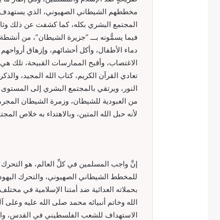
مخططهم الشيطاني الصهيوني، الذي يستهدف أمَّتن
المجتمع البشري بكله، كما كشفت عن ذلك وثائ
فيما يسمُّونه بـــ “جزيرة الشيطان”، من أنش
دماء الأطفال، وأكل أحشائهم، وإزهاق أرواحه
الاغتصاب، وأقبح الممارسات القبيحة، تلك هي ال
تعادي القرآن الكريم، كتاب الله المجيد، والذك
النور، ويرتقي بالمجتمع البشري إلى المستوى الإ
من العبودية للشيطان، وزمرة الشيطان المجرمة
لأنه حبل الله المتين، وبالاهتداء به خلاص ال
إنَّ واجب المسلمين في كلِّ العالم، هو التحرك
للمخطط الشيطاني الصهيوني، والتحرك اليهودي 
بحملاته العدائية ضد أمتنا الإسلامية في مختلف
الله وخاتم أنبيائه محمد صلى الله عليه وعلى آ
الاستهداف للشعب الفلسطيني في القدس، والض