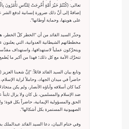
إضافةً إلى أنَّ ذلك ضرورة إنسانية لدفع الشر 
على هويتها، وحماية أوطانها”.
وحذّر السيد القائد من أن “الخطر كلّ الخطر، هو
مخططاتهم الشيطانية العدوانية، التي يعلنون ع
ويتحرَّكون عملياً لاستهدافها، واستهداف مقدَّسا
تتحرَّك الأمة مع كل ذلك؛ فهذا من أكبر ما يُطمع 
وتابع بيان السيد القائد قائلاً: “إنَّ شعبنا العزيز
حاضراً في ميدان الجهاد، وحاملاً لراية الإسلام
كما كان أسلافه وآباؤه الأنصار، ولم يكن متخاذلا
ضد الإسلام والمسلمين، بل كان ولا يزال ثابتاً
الحق والمسؤولية الإيمانية، حاضراً بكل قوة؛ و
الصهيونية المستمرة بكل أشكالها”.
وفي ختام البيان، دعا السيد القائد عبدالملك ب