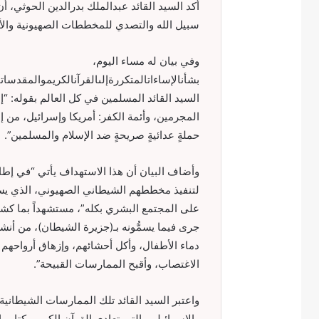
أكد السيد القائد عبدالملك بدرالدين الحوثي،
سبيل الله والتصدي للمخططات الصهيونية والأم
وفي بيان له مساء اليوم،
بشأنالإساءاتالمتكررةإلىالقرآنالكريموالمقدسا
السيد القائد المسلمين في كل العالم بقوله: “إنّ
المجرمين، وأئمة الكفر: أمريكا وإسرائيل، من
حملةٍ عدائيةٍ صريحةٍ ضد الإسلام والمسلمين”.
وأضاف البيان أن هذا الاستهداف يأتي “في إطار
لتنفيذ مخططهم الشيطاني الصهيوني، الذي يستهدف
على المجتمع البشري بكله”، مستشهداً بما كشف
جرى فيما يسمُّونه بـ(جزيرة الشيطان)، من أ
دماء الأطفال، وأكل أحشائهم، وإزهاق أرواحه
الاغتصاب، وأقبح الممارسات القبيحة”.
واعتبر السيد القائد تلك الممارسات الشيطانية 
والإسرائيلي، التي تعادي القرآن الكريم، كتاب ا