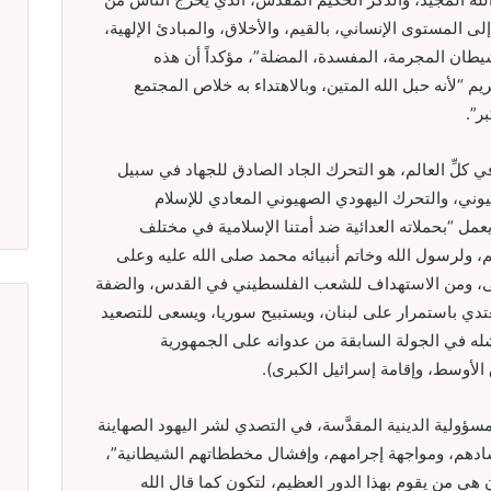
ى المستوى الإنساني، بالقيم، والأخلاق، والمبادئ الإلهية،
شيطان المجرمة، المفسدة، المضلة”، مؤكداً أن هذه
م “لأنه حبل الله المتين، وبالاهتداء به خلاص المجتمع
ر”.
 كلِّ العالم، هو التحرك الجاد الصادق للجهاد في سبيل
ني، والتحرك اليهودي الصهيوني المعادي للإسلام
يعمل “بحملاته العدائية ضد أمتنا الإسلامية في مختلف
م، ولرسول الله وخاتم أنبيائه محمد صلى الله عليه وعلى
أقصى، ومن الاستهداف للشعب الفلسطيني في القدس، والضفة
تدي باستمرار على لبنان، ويستبيح سوريا، ويسعى للتصعيد
شله في الجولة السابقة من عدوانه على الجمهورية
 الأوسط، وإقامة إسرائيل الكبرى).
المسؤولية الدينية المقدَّسة، في التصدي لشر اليهود الصهاينة
ادهم، ومواجهة إجرامهم، وإفشال مخططاتهم الشيطانية”،
ون هي من يقوم بهذا الدور العظيم، لتكون كما قال الله