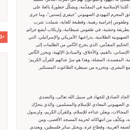
ا الإسلامية في المقدِّمة، ويشكِّل خطورةً بالغةً على
ق المجرم اليهودي الصهيوني “جيفري إبستين”، وما جرى
طة وطقوس إجرامية رهيبة، وفظيعة للغاية، شملت: شرب
م بطريقة وحشية، في طقوس شيطانية، وارتكاب أبشع جرائم
صهيونية الظلامية، بذراعيها: الأمريكي والإسرائيلي، التي
ر الحكيم المقدَّس، الذي يخرج النَّاس من الظلمات إلى
نساني، بالقيم، والأخلاق، والمبادئ الإلهية، ويحرر النَّاس
، المفسدة، المضلة، وهذا هو سرّ عدائهم للقرآن الكريم؛
مجتمع البشري، وتحرره من سيطرة الطاغوت المستكبر.
 الجاد الصادق للجهاد في سبيل الله تعالى، والتصدي
الصهيوني المعادي للإسلام والمسلمين، والذي يتحرَّك
 المجالات، ويعلن عداءه للإسلام، وللقرآن الكريم، ولرسول
له، ويكثِّف من انتهاكاته لحرمة المسجد الأقصى، ومن
فة الغربية، وقطاع غزة، ويحتل سائر فلسطين، ويعتدي