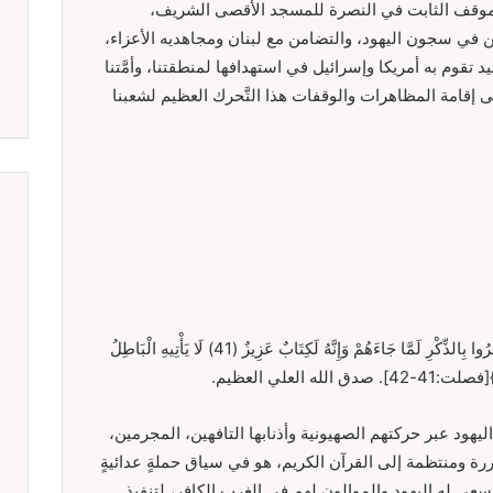
 الموقف الثابت في النصرة للمسجد الأقصى الشريف،
 في سجون اليهود، والتضامن مع لبنان ومجاهديه الأعزاء،
 تقوم به أمريكا وإسرائيل في استهدافها لمنطقتنا، وأمَّتنا
لى إقامة المظاهرات والوقفات هذا التَّحرك العظيم لشعبنا
قال الله تعالى في القرآن الكريم: {إِنَّ الَّذِينَ كَفَرُوا بِالذِّكْرِ لَمَّا جَاءَهُمْ وَإِنَّهُ لَكِتَابٌ عَزِيزٌ (41) لَا يَأْتِيهِ الْبَاطِلُ
له العلي العظيم.
به اليهود عبر حركتهم الصهيونية وأذنابها التافهين، المجرمين،
رة ومنتظمة إلى القرآن الكريم، هو في سياق حملةٍ عدائيةٍ
عى له اليهود والموالون لهم في الغرب الكافر، لتنفيذ