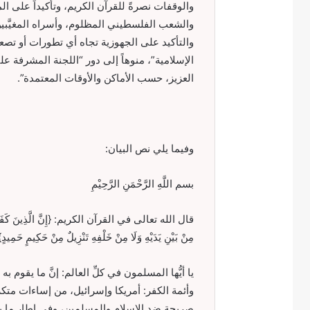
والوقفات نصرةً للقرآن الكريم، وتأكيداً على
والشعب الفلسطيني المظلوم، وأسراه المغيَّبين
والتأكيد على الجهوزية تجاه أي تطورات أو تصعيد
الإسلامية”، منوهاً إلى دور “اللجنة المشرفة ع
العزيز، حسب الأماكن والأوقات المعتمدة”.
وفيما يلي نص البيان:
بسم اللَّهِ الرَّحْمَنِ الرَّحِيْمِ
مِنْ بَيْنِ يَدَيْهِ وَلَا مِنْ خَلْفِهِ تَنْزِيلٌ مِنْ حَكِيمٍ حَمِيدٍ}[فصلت:41-42]. صدق ال
يا أيُّها المسلمون في كلِّ العالم: إنَّ ما يقوم 
وأئمة الكفر: أمريكا وإسرائيل، من إساءات متكر
صريحةٍ ضد الإسلام والمسلمين، وفي إطار ما يس