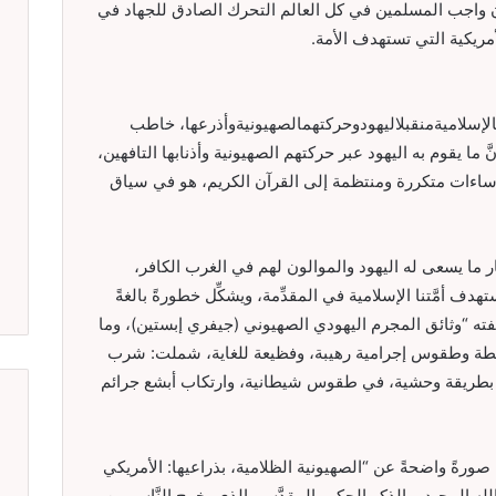
 أن واجب المسلمين في كل العالم التحرك الصادق للجهاد في
ريكية التي تستهدف الأمة.
تالإسلاميةمنقبلاليهودوحركتهمالصهيونيةوأذرعها، خاطب
َ ما يقوم به اليهود عبر حركتهم الصهيونية وأذنابها التافهين،
 إساءات متكررة ومنتظمة إلى القرآن الكريم، هو في سياق
 ما يسعى له اليهود والموالون لهم في الغرب الكافر،
 أمَّتنا الإسلامية في المقدِّمة، ويشكِّل خطورةً بالغةً
ته “وثائق المجرم اليهودي الصهيوني (جيفري إبستين)، وما
نشطة وطقوس إجرامية رهيبة، وفظيعة للغاية، شملت: شرب
م بطريقة وحشية، في طقوس شيطانية، وارتكاب أبشع جرائم
صورةً واضحةً عن “الصهيونية الظلامية، بذراعيها: الأمريكي
لله المجيد، والذكر الحكيم المقدَّس، الذي يخرج النَّاس من