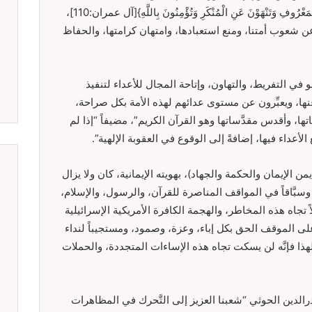
تعالى: {كُنْتُمْ خَيْرَ أُمَّةٍ أُخْرِجَتْ لِلنَّاسِ تَأْمُرُونَ بِالْمَعْرُوفِ وَتَنْهَوْنَ عَنِ الْمُنْكَرِ وَتُؤْمِنُونَ بِاللَّهِ}[آل عمران:110]،
عن شعوب أمتنا، ومنع استعبادها، وامتهان كرامتها، والحفاظ
 في التفريط، والتهاون، وإتاحة المجال للأعداء لتنفيذ
نها، ويعبِّرون عن مستوى عدائهم لهذه الأمة بكل صراحة،
تها، وأقدس مقدَّساتها وهو القرآن الكريم”، مضيفاً “إذا لم
الأعداء فيها، إضافةً إلى الوقوع في العقوبة الإلهية”.
 (يمن الإيمان والحكمة والجهاد)، بهويته الإيمانية، كان ولا يزال
، وسبَّاقاً في المواقف المناصرة للقرآن، والرسول، والإسلام،
ً تجاه هذه المخاطر، والهجمة الكافرة الأمريكية الإسرائيلية
 على الموقف الحق بكل إباء، وعزة، وصمود، ومستجيباً لنداء
لهذا فإنَّه لن يسكت تجاه هذه الإساءات المتجددة، والحملات
درالدين الحوثي “شعبنا العزيز إلى التَّحرك في المظاهرات