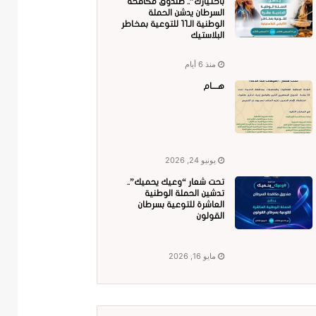
باختيارك”.. صندوق مكافحة
السرطان يدشن الحملة
الوطنية الـ11 للتوعية بمخاطر
البلاستيك
منذ 6 أيام
هــــام
يونيو 24, 2026
تحت شعار “وعيك يحميك”..
تدشين الحملة الوطنية
العاشرة للتوعية بسرطان
القولون
مايو 16, 2026