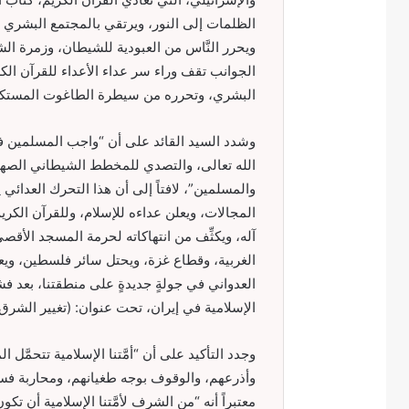
الظلمات إلى النور، ويرتقي بالمجتمع البشري إل
ويحرر النَّاس من العبودية للشيطان، وزمرة ال
الجوانب تقف وراء سر عداء الأعداء للقرآن الكري
البشري، وتحرره من سيطرة الطاغوت المستكب
وشدد السيد القائد على أن “واجب المسلمين في
الله تعالى، والتصدي للمخطط الشيطاني الصهيو
والمسلمين”، لافتاً إلى أن هذا التحرك العدائي 
المجالات، ويعلن عداءه للإسلام، وللقرآن الكري
آله، ويكثِّف من انتهاكاته لحرمة المسجد ال
الغربية، وقطاع غزة، ويحتل سائر فلسطين، ويع
العدواني في جولةٍ جديدةٍ على منطقتنا، بعد ف
الإسلامية في إيران، تحت عنوان: (تغيير الشرق
وجدد التأكيد على أن “أمَّتنا الإسلامية تتحمَّل 
وأذرعهم، والوقوف بوجه طغيانهم، ومحاربة فس
معتبراً أنه “من الشرف لأمَّتنا الإسلامية أن تك