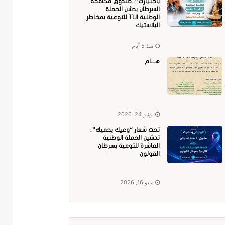
باختيارك”.. صندوق مكافحة
السرطان يدشن الحملة
الوطنية الـ11 للتوعية بمخاطر
البلاستيك
منذ 5 أيام
هــــام
يونيو 24, 2026
تحت شعار “وعيك يحميك”..
تدشين الحملة الوطنية
العاشرة للتوعية بسرطان
القولون
مايو 16, 2026