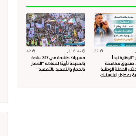
37
منذ 6 أيام
42
الوقاية تبدأ
مسيرات حاشدة في 317 ساحة
.. صندوق مكافحة
بالحديدة تأييدًا لمعادلة “الحصار
دشن الحملة الوطنية
بالحصار والتصعيد بالتصعيد”