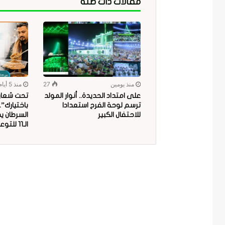
مقالات ذات صلة
منذ يومين
27
منذ 5 أيام
على امتداد الحديدة.. أنوار المولد
تحت شعار “
ترسم لوحة الفرح استعدادا
باختيارك”
للاحتفال الكبير
السرطان ي
الـ11 للتوعية بمخاطر البلاستيك