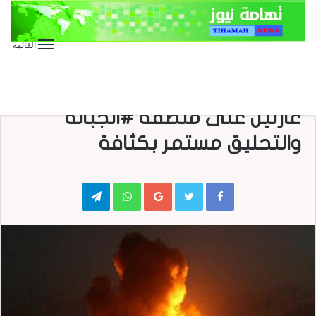
القائمة
الأخبار العاجلة
الأخبار المحلية
العدوان على اليمن
#الحديدة : طيران العدوان يشن
غارتين على منطقة #الجبانة
والتحليق مستمر بكثافة
Telegram
WhatsApp
Google+