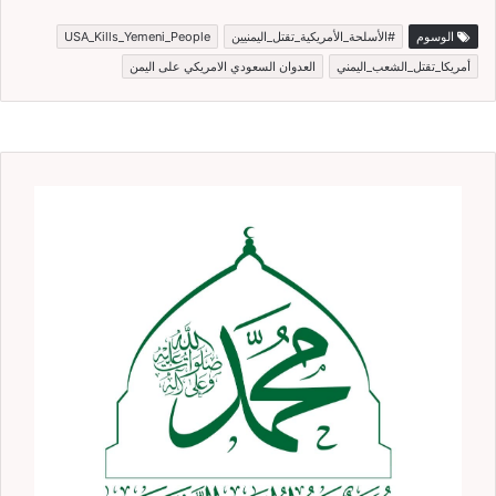
الوسوم
#الأسلحة_الأمريكية_تقتل_اليمنيين
USA_Kills_Yemeni_People
أمريكا_تقتل_الشعب_اليمني
العدوان السعودي الامريكي على اليمن