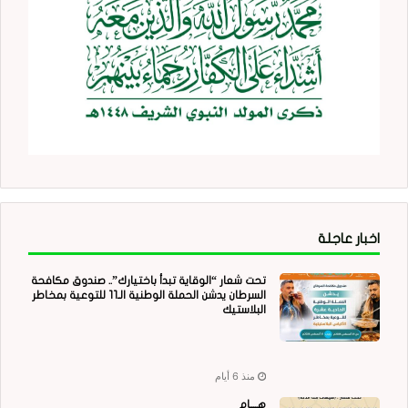
اخبار عاجلة
تحت شعار “الوقاية تبدأ باختيارك”.. صندوق مكافحة
السرطان يدشن الحملة الوطنية الـ11 للتوعية بمخاطر
البلاستيك
منذ 6 أيام
هــــام