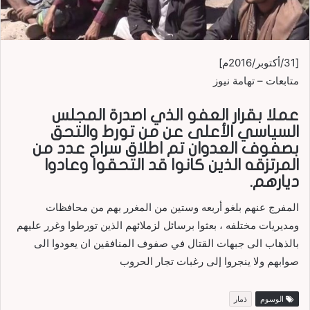
[31/أكتوبر/2016م]
متابعات – تهامة نيوز
عملا بقرار العفو الذي اصدرة المجلس
السياسي الأعلى عن من تورط والتحق
بصفوف العدوان تم اطلاق سراح عدد من
المرتزقه الذين كانوا قد التحقوا وعادوا
ديارهم.
المفرج عنهم بلغو أربعه وستين من المغرر بهم من محافظات
ومديريات مختلفه ، بعثوا برسائل لزملائهم الذين تورطوا وغرر عليهم
بالذهاب الى جبهات القتال في صفوف المنافقين ان يعودوا الى
صوابهم ولا ينجروا إلى رغبات تجار الحروب
الوسوم
ذمار