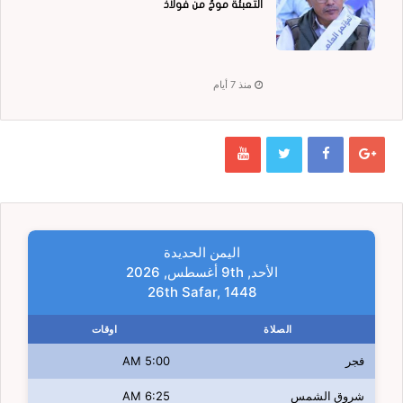
التعبئة موجٌ من فولاذ
منذ 7 أيام
اليمن الحديدة
الأحد, 9th أغسطس, 2026
26th Safar, 1448
الصلاة
اوقات
فجر
5:00 AM
شروق الشمس
6:25 AM