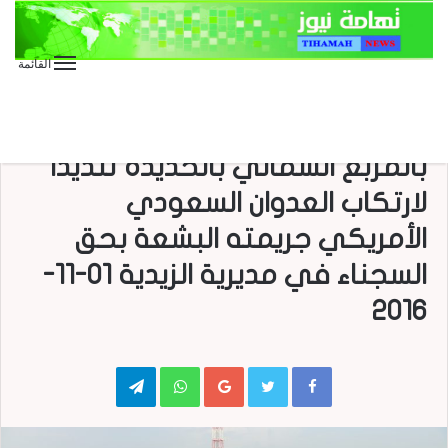
القائمة
الأخبار العاجلة
الأخبار المحلية
الفيديو
تقارير وحوارات
مركز الوسائط
شاهد| مسيرة جماهيرية حاشدة
بالمربع الشمالي بالحديدة تنديداً
لارتكاب العدوان السعودي
الأمريكي جريمته البشعة بحق
السجناء في مديرية الزيدية 01-11-
2016
Telegram
WhatsApp
Google+