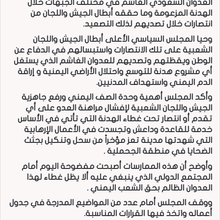
العدوان السعودي الغاشم في مختلف الجبهات خلال
الهدنة المزعومة وما حققه أبطال الجيش واللجان من
انتصارات خلال تصديهم لذلك التصعيد.
وحيا المجلس السياسي الأعلى أبطال الجيش واللجان
الشعبية على تلك الانتصارات واستبسالهم في الدفاع عن
الوطن ويقظتهم وتصديهم للعدوان الغاشم الذي يستغل
أي مشروع هدنة للتوسع واحتلال الأراضي اليمنية و إراقة
الدم اليمني واستهداف المدنيين.
وأكد المجلس أهمية وحدة الصف اليمني ورفع جاهزية
الجيش واللجان الشعبية لإفشال مراهنة العدو على أي
تقدم أو انتصار تحت غطاء الهدنة التي تأتي في الأساس
خدمة للقاعدة وداعش وتجسدت في الأعمال الإرهابية
التي شهدتها مدينة تعز مؤخراً من سحل وتنكيل بجثث
الضحايا في منطقة الجحملية .
وأوضح أن هذه الممارسات أصبحت مفضوحة اليوم أمام
المجتمع الدولي الذي ينبغي عليه ألا يظل غطاء لهذا
العدوان الظالم بحق الشعب اليمني .
ووقف المجلس أمام عدد من المواضيع المدرجة في جدول
أعماله واتخذ فيها القرارات المناسبة.