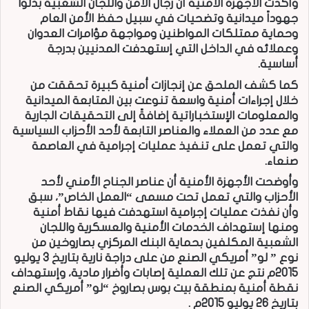
وأكدت الأجهزة الأمنية أن رجال الأمن واللجان الشعبية بذلوا
جهوداً ميدانية وتضحيات في سبيل حفظ الأمن العام
وحماية ممتلكات المواطنين ومواجهة مؤامرات العدوان
وعملائه في الداخل التي إستهدفت المدنيين بدرجة
أساسية.
كما كشف الملحق عن إنجازات أمنية كبيرة تحققت من
خلال إجراءات أمنية واسعة تنوعت بين المتابعة الميدانية
والمعلومات الإستخباراتية إضافةً إلى التحقيقات الجارية
مع عدد من العملاء والعناصر التابعة لأحد الأحزاب السياسية
والتي تعمل على تنفيذ عمليات إجرامية في العاصمة
صنعاء.
وأوضحت الأجهزة الأمنية أن عناصر الجناح الأمني لأحد
الأحزاب والتي تعمل تحت مسمى “العمل الخاص”، سبق
وأن نفذت عمليات إجرامية استهدفت فيها نقاط أمنية
ومنها إستهداف الخدمات الأمنية والعسكرية واللجان
الشعبية المكلفين بحماية البنك المركزي بصاروخين من
نوع ” لو” أمريكي الصنع من على دراجة نارية بتاريخ 3 يوليو
2015م نتج عن تلك العملية إصابات وأضرار مادية، وإستهداف
نقطة أمنية بمنطقة بيت بوس بصاروخ “لو” أمريكي الصنع
بتاريخ 26 يوليو 2015م .