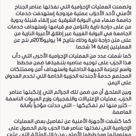
وتضمنت العمليات الإجرامية التي نفذتها عناصر الجناح
الأمني لأحد الأحزاب عملية مزدوجة إستهدفت خدمات
جامعة صنعاء في البوابة الشرقية عبر إلقاء قنبلة يدوية
من على دراجة نارية بالتزامن مع قيامها بإستهداف خدمات
الجامعة في البوابة الغربية عبر إطلاق الأعيرة النارية من
على متن دراجة نارية وذلك بتاريخ 14 يوليو2015م نتج عن
العمليتين إصابة 14 شخصا.
كما شملت عدد من العمليات الإجرامية الأخرى التي دأب
هذا الحزب على توجيه عناصره بتنفيذها ضمن مخطط
واسع لزعزعة الجبهة الداخلية واستهداف أمن وممتلكات
المجتمع خدمةً لأجندته الحزبية الخاصة التي تخدم العدوان
على اليمن.
وبين الملحق أن من ضمن تلك الجرائم التي إرتكبتها عناصر
الحزب، عمليات الإغتيالات والتفجيرات وزرع العبوات الناسفة
– كثير منها تم تفكيكها – التي حدثت مؤخراً بأمانة
العاصمة.
كما كشفت الأجهزة الأمنية عن تفاصيل بعض العمليات
الإجرامية التي نفذتها عناصر هذا الحزب وتم الحصول على
معلوماتها ومخططها الأصلي من خلال الوثائق التي عثرت