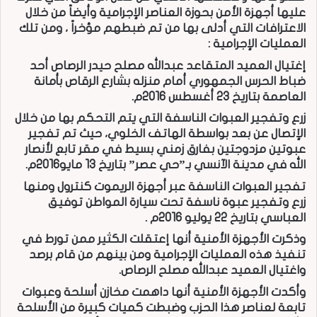
عليها أجهزة الأمن بحوزة العناصر الإجرامية وأيضاً من خلال
الاعترافات التي أدلى بها من تم ضبطهم مؤخراً ، ومن تلك
العمليات الإجرامية :
إغتيال العميد المتقاعد عبدالله مصلح حيدر الرصاص أحد
ضباط الحرس الجمهوري أمام منزله بشارع الرقاص بأمانة
العاصمة بتاريخ 23 أغسطس 2016م.
زرع وتفجير العبوات الناسفة التي يتم التحكم بها من خلال
الإتصال عن بعد بواسطة الهاتف الخلوي، حيث تم تفجير
عبوتين مزدوجتين بفارق زمني بسيط في مقر تابع لأنصار
الله في مدينة الآنسي بـ”حي عصر” بتاريخ 13 مايو2016م.
تفجير العبوات الناسفة عبر أجهزة الريموت كنترول ومنها
زرع وتفجير عبوة ناسفة تحت سيارة المواطن توفيق
العباسي بتاريخ 22 يوليو 2016م .
وذكرت الأجهزة الأمنية أنها إعتقلت الكثير ممن تورط في
تنفيذ هذه العمليات الإجرامية ومن بينهم من قام برصد
واغتيال العميد عبدالله مصلح الرصاص.
وأكدت الأجهزة الأمنية أنها داهمت مخازن أسلحة وعبوات
تابعة لعناصر هذا الحزب وضبطت كميات كبيرة من الأسلحة