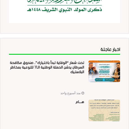
اخبار عاجلة
تحت شعار “الوقاية تبدأ باختيارك”.. صندوق مكافحة
السرطان يدشن الحملة الوطنية الـ11 للتوعية بمخاطر
البلاستيك
منذ أسبوع واحد
هــــام