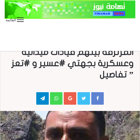
القائمة
الأخبار العاجلة
الأخبار المحلية
بالإسم والصورة .. مصرع عدد من
المرتزقة بينهم قيادات ميدانية
وعسكرية بجهتي #عسير و #تعز
” تفاصيل
Telegram
WhatsApp
Google+