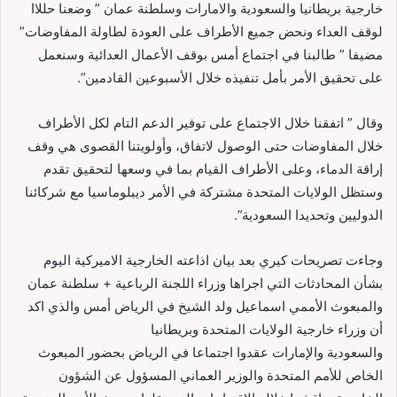
خارجية بريطانيا والسعودية والامارات وسلطنة عمان ” وضعنا حللاا
لوقف العداء ونحض جميع الأطراف على العودة لطاولة المفاوضات”
مضيفا ” طالبنا في اجتماع أمس بوقف الأعمال العدائية وسنعمل
على تحقيق الأمر بأمل تنفيذه خلال الأسبوعين القادمين”.
وقال ” اتفقنا خلال الاجتماع على توفير الدعم التام لكل الأطراف
خلال المفاوضات حتى الوصول لاتفاق، وأولويتنا القصوى هي وقف
إراقة الدماء، وعلى الأطراف القيام بما في وسعها لتحقيق تقدم
وستظل الولايات المتحدة مشتركة في الأمر ديبلوماسيا مع شركائنا
الدوليين وتحديدا السعودية”.
وجاءت تصريحات كيري بعد بيان اذاعته الخارجية الاميركية اليوم
بشأن المحادثات التي اجراها وزراء اللجنة الرباعية + سلطنة عمان
والمبعوث الأممي اسماعيل ولد الشيخ في الرياض أمس والذي اكد
أن وزراء خارجية الولايات المتحدة وبريطانيا
والسعودية والإمارات عقدوا اجتماعا في الرياض بحضور المبعوث
الخاص للأمم المتحدة والوزير العماني المسؤول عن الشؤون