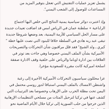
يشمل تعزيز عمليات التفتيش التي تعجل بتوفير المزيد من
المساعدات للوصول إلى الشعب اليمني”.
وإذ اعتبرت دوائر سياسية يمنية النتائج التي خلص اليها اجتماع
الراباعية + سلطنة عمان في الرياض امس قد اضافت تعيدات جديدة
على مسار الحل السياسي للأزمة اليمنية، بعد وضعها شروطا جديدة
تبقى عبد ربه هادي في السلطة خلافا للبنود التي نصت عليها خطة ”
كيري ـ ولد الشيخ” فقد قلل مراقبون شأن التحركات والتصريحات
الأميركية بشأن الملف اليمني خصوصا وهي جاءت بعد توتر في
العلاقات بين ادارة اوباما والرياض على خلفية وقف الادارة صفقة
اسلحة اميركية كانت مقررة للسعودية مؤخرا.
عزا محللون سياسيون التحركات الأميركية الأخيرة إلى رغبة
واشنطن الامساك بالملف اليمني استباقا لدور روسي محتمل في
اليمن تحت مظلة الحرب على الإرهاب وخصوصا بعد الترتيبات التي
كشف عنها في تركيا لترحيل المئات من مسلحي التنظيمات الإرهابية
الذين خرجوا من حلب السورية إلى تركيا خلال الأيام الماضية نحو