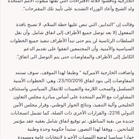
الخارجية وناقشوا خلاله الاقتراحات التي نقلها مبعوث الأمم المتحدة
ولد الشيخ وأعاد الوزراء التشديد على تأييد تلك المقترحات”.
وقالت إن “التدابير، التي تنص عليها خطة السلام، لا تصبح نافذة
المفعول إلا بعد توصل جميع الأطراف إلى اتفاق شامل. وأن نقل
السلطات الرئاسية لن يتم حتى تبدأ الأطراف تنفيذ جميع الخطوات
السياسية والأمنية. وأن المجتمعين اتفقوا على تقديم الدعم
الكامل إلى الأطراف والمفاوضات حتى يتم التوصل الى اتفاق”.
واضافت الخارجية الاميركية ” وطبقا لهذا الموقف، سوف تستند
المفاوضات إلى بنود اتفاق 23/10/2016، وهي: الخطوات الأمنية
التسلسل والسحب اللازمة والتعيينات للانتقال السياسي واستئناف
المشاورات مع الأمم المتحدة على أساس مبادرة مجلس التعاون
الخليجي وآلية التنفيذ، ونتائج الحوار الوطني، وقرار مجلس الأمن
الدولي 2216، والقرارات الأخرى ذات الصلة، كما تشمل انسحابات
جديدة من بقية المناطق، ثم توقيع اتفاق شامل يعقبه عقد مؤتمر
للمانحين .. ووفقا لهذا التصور، ستبدأ حكومة وحدة وطنية
حوارا سياسيا لوضع اللمسات الأخيرة لانتخابات عامة ومسودة