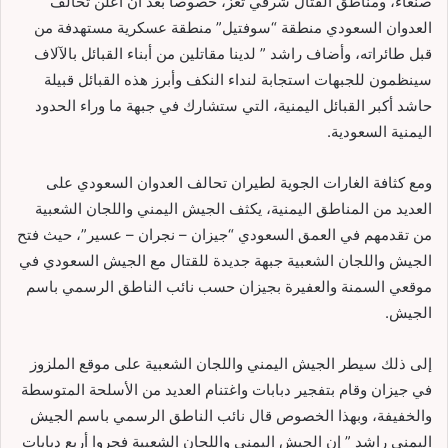
صنعاء، ومناطق القتال شرقي تعز، خصوصاً بعد أن أعلن تحالف
العدوان السعودي منطقة “سوفتيل” منطقة عسكرية مستهدفة من
قبل طائراته، وأضاف راشد ” لدينا مقاتلين من أبناء القبائل بالآلاف
سينظمون للجبهات استجابة لنداء النكف وأبرز هذه القبائل قبيلة
حاشد أكبر القبائل اليمنية، التي ستشارك في جبهة ما وراء الحدود
اليمنية السعودية.
ومع كثافة الغارات الجوية لطيران تحالف العدوان السعودي على
العديد من المناطق اليمنية، يكثف الجيش اليمني واللجان الشعبية
من تقدمهم في العمق السعودي “جيزان – نجران – عسير”، حيث فتح
الجيش واللجان الشعبية جبهة جديدة للقتال مع الجيش السعودي في
موقعي السمنة والعفيرة بجيزان حسب نائب الناطق الرسمي باسم
الجيش.
إلى ذلك سيطر الجيش اليمني واللجان الشعبية على موقع الملزوز
في جيزان وقام بتفجير دبابات واغتنام العديد من الأسلحة المتوسطة
والخفيفة، وبهذا الخصوص قال نائب الناطق الرسمي باسم الجيش
اليمني راشد ” إن الجيش اليمني واللجان الشعبية فجروا أربع دبابات