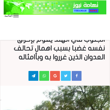
القائمة
الأخبار المحلية
باالصور والفيديو جريح من أبناء
الجنوب في الهند يقوم بإحراق
نفسه غضبا بسبب اهمال تحالف
العدوان الذين غرروا به وبأامثاله
Telegram
WhatsApp
Google+